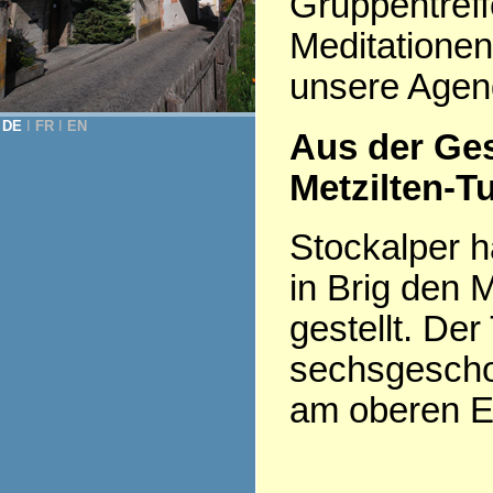
Gruppentreff
Meditationen
unsere Agen
DE
Ι
FR
Ι
EN
Aus der Ge
Metzilten-T
Stockalper h
in Brig den 
gestellt. Der
sechsgesch
am oberen En