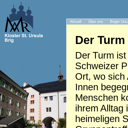
Aktuell
Über uns
Briger Urs
Der Turm 
Der Turm ist 
Schweizer Pr
Ort, wo sich
Innen begeg
Menschen k
ihrem Alltag 
heimeligen S