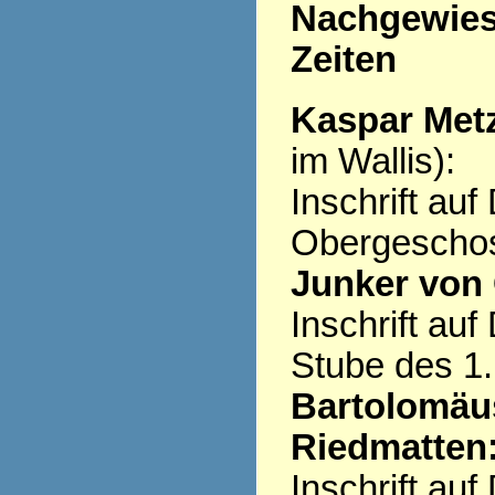
Nachgewiese
Zeiten
Kaspar Metz
im Wallis):
Inschrift au
Obergescho
Junker von 
Inschrift au
Stube des 1
Bartolomäus
Riedmatten
Inschrift au