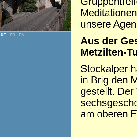
Gruppentreff
Meditationen
unsere Agen
DE
Ι
FR
Ι
EN
Aus der Ge
Metzilten-T
Stockalper h
in Brig den 
gestellt. Der
sechsgesch
am oberen En