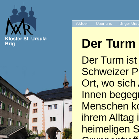
Aktuell
Über uns
Briger Urs
Der Turm 
Der Turm ist 
Schweizer Pr
Ort, wo sich
Innen begeg
Menschen k
ihrem Alltag 
heimeligen S