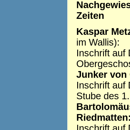
Nachgewiese
Zeiten
Kaspar Metz
im Wallis):
Inschrift au
Obergescho
Junker von 
Inschrift au
Stube des 1
Bartolomäus
Riedmatten
Inschrift au