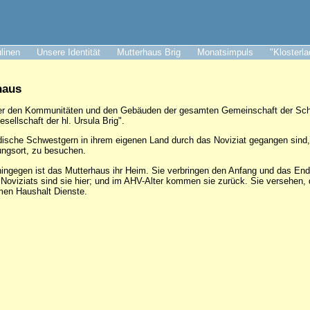
ulinen
Unsere Identität
Mutterhaus Brig
Monatsimpuls
"Klosterl
haus
nter den Kommunitäten und den Gebäuden der gesamten Gemeinschaft der Schw
sellschaft der hl. Ursula Brig".
dische Schwestgern in ihrem eigenen Land durch das Noviziat gegangen sind, 
ungsort, zu besuchen.
ingegen ist das Mutterhaus ihr Heim. Sie verbringen den Anfang und das End
Noviziats sind sie hier; und im AHV-Alter kommen sie zurück. Sie versehen
men Haushalt Dienste.