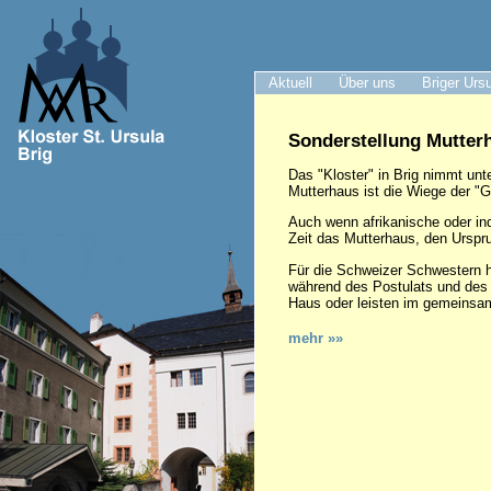
Aktuell
Über uns
Briger Urs
Sonderstellung Mutter
Das "Kloster" in Brig nimmt u
Mutterhaus ist die Wiege der "Ge
Auch wenn afrikanische oder in
Zeit das Mutterhaus, den Urspr
Für die Schweizer Schwestern h
während des Postulats und des 
Haus oder leisten im gemeinsa
mehr »»