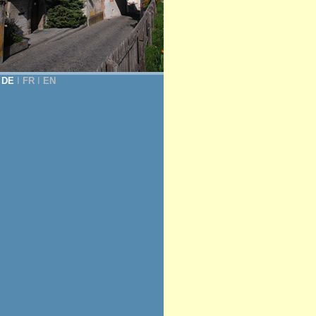
DE
Ι
FR
Ι
EN