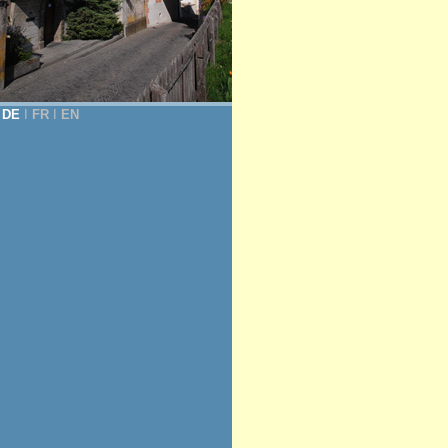
DE
Ι
FR
Ι
EN