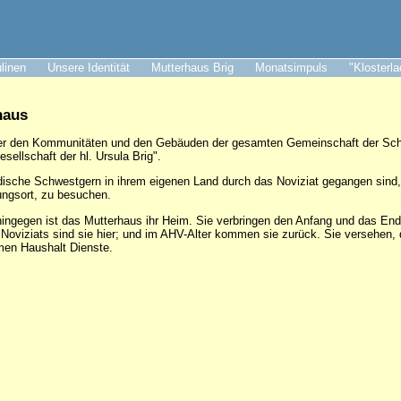
ulinen
Unsere Identität
Mutterhaus Brig
Monatsimpuls
"Klosterl
haus
nter den Kommunitäten und den Gebäuden der gesamten Gemeinschaft der Schw
sellschaft der hl. Ursula Brig".
dische Schwestgern in ihrem eigenen Land durch das Noviziat gegangen sind, 
ungsort, zu besuchen.
ingegen ist das Mutterhaus ihr Heim. Sie verbringen den Anfang und das End
Noviziats sind sie hier; und im AHV-Alter kommen sie zurück. Sie versehen
men Haushalt Dienste.