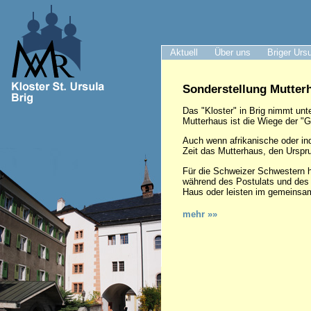
Aktuell
Über uns
Briger Urs
Sonderstellung Mutter
Das "Kloster" in Brig nimmt u
Mutterhaus ist die Wiege der "Ge
Auch wenn afrikanische oder in
Zeit das Mutterhaus, den Urspr
Für die Schweizer Schwestern h
während des Postulats und des 
Haus oder leisten im gemeinsa
mehr »»