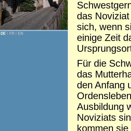
Schwestgern
das Noviziat
sich, wenn s
DE
Ι
FR
Ι
EN
einige Zeit 
Ursprungsor
Für die Schw
das Mutterha
den Anfang 
Ordensleben
Ausbildung 
Noviziats sin
kommen sie 