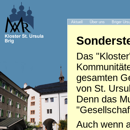
Aktuell
Über uns
Briger Urs
Sonderste
Das "Kloster
Kommunitäte
gesamten Ge
von St. Ursu
Denn das Mut
"Gesellschaft
Auch wenn af