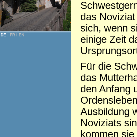
Schwestgern
das Noviziat
sich, wenn s
DE
Ι
FR
Ι
EN
einige Zeit 
Ursprungsor
Für die Schw
das Mutterha
den Anfang 
Ordensleben
Ausbildung 
Noviziats sin
kommen sie 