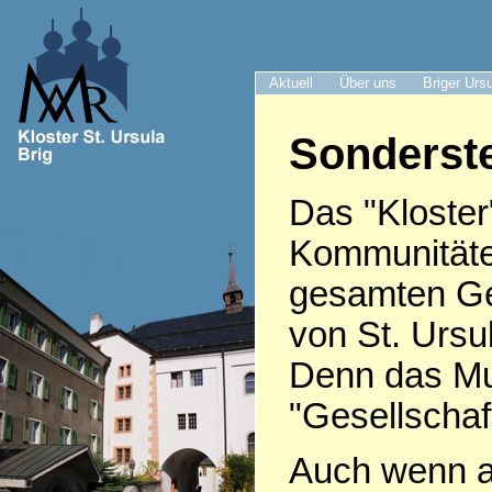
Aktuell
Über uns
Briger Urs
Sonderste
Das "Kloster
Kommunitäte
gesamten Ge
von St. Ursu
Denn das Mut
"Gesellschaft
Auch wenn af