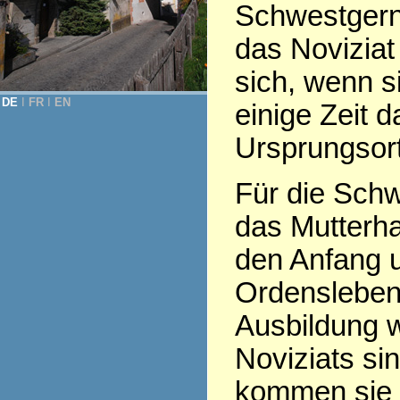
Schwestgern
das Noviziat
sich, wenn s
DE
Ι
FR
Ι
EN
einige Zeit 
Ursprungsor
Für die Schw
das Mutterha
den Anfang 
Ordensleben
Ausbildung 
Noviziats sin
kommen sie 