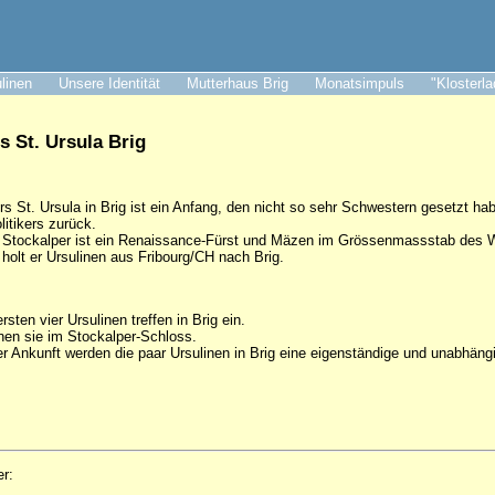
ulinen
Unsere Identität
Mutterhaus Brig
Monatsimpuls
"Klosterl
s St. Ursula Brig
s St. Ursula in Brig ist ein Anfang, den nicht so sehr Schwestern gesetzt ha
olitikers zurück.
Stockalper ist ein Renaissance-Fürst und Mäzen im Grössenmassstab des Wa
olt er Ursulinen aus Fribourg/CH nach Brig.
rsten vier Ursulinen treffen in Brig ein.
en sie im Stockalper-Schloss.
r Ankunft werden die paar Ursulinen in Brig eine eigenständige und unabhäng
er: