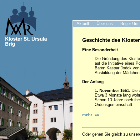
Aktuell
Über uns
Briger Urs
Geschichte des Kloster
Eine Besonderheit
Die Gründung des Kloster
auf die Initiative eines P
Baron Kaspar Jodok von 
Ausbildung der Mädchen h
Der Anfang
1. November 1661:
Die e
Etwa 3 Monate lang wohn
Schon 10 Jahre nach ihre
Ordensgemeinschaft.
mehr »»
Oder gehen Sie gleich zu unser