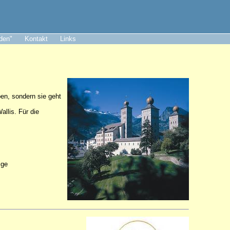
aden"
Kontakt
Links
ben, sondern sie geht
llis. Für die
ige