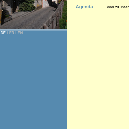
Agenda
oder zu unser
DE
Ι
FR
Ι
EN