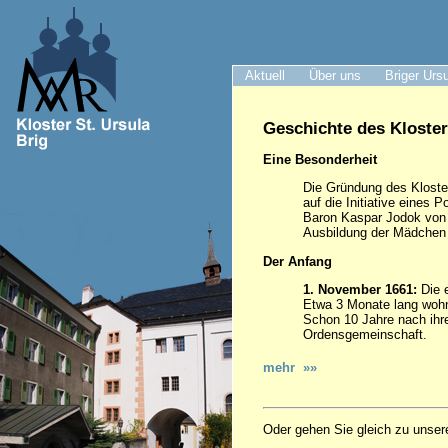
Aktuell
Über uns
Briger Urs
Geschichte des Kloster
Eine Besonderheit
Die Gründung des Kloster
auf die Initiative eines P
Baron Kaspar Jodok von 
Ausbildung der Mädchen h
Der Anfang
1. November 1661:
Die e
Etwa 3 Monate lang wohn
Schon 10 Jahre nach ihre
Ordensgemeinschaft.
mehr »»
Oder gehen Sie gleich zu unser