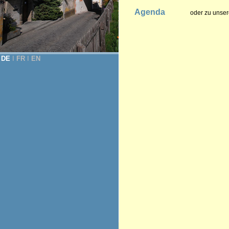
Agenda
oder zu unser
DE
Ι
FR
Ι
EN