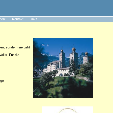
aden"
Kontakt
Links
ben, sondern sie geht
llis. Für die
ige