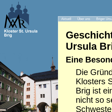
Aktuell
Über uns
Briger Urs
Geschicht
Ursula Br
Eine Beson
Die Grün
Klosters S
Brig ist e
nicht so s
Schwester