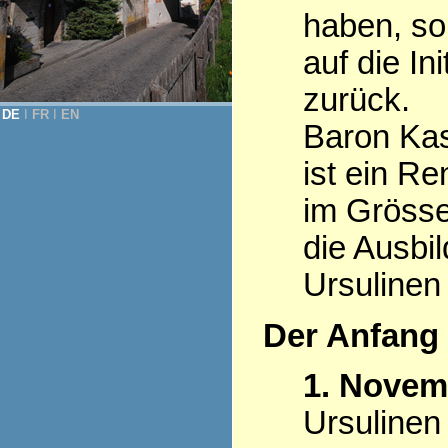
haben, so
auf die Ini
zurück.
DE
Ι
FR
Ι
EN
Baron Kas
ist ein R
im Grösse
die Ausbi
Ursulinen
Der Anfang
1. Novem
Ursulinen 