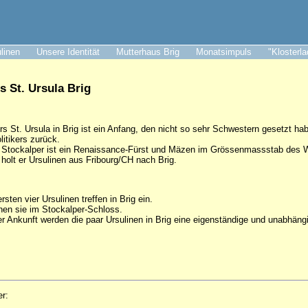
ulinen
Unsere Identität
Mutterhaus Brig
Monatsimpuls
"Klosterl
s St. Ursula Brig
s St. Ursula in Brig ist ein Anfang, den nicht so sehr Schwestern gesetzt ha
olitikers zurück.
Stockalper ist ein Renaissance-Fürst und Mäzen im Grössenmassstab des Wa
olt er Ursulinen aus Fribourg/CH nach Brig.
rsten vier Ursulinen treffen in Brig ein.
en sie im Stockalper-Schloss.
r Ankunft werden die paar Ursulinen in Brig eine eigenständige und unabhäng
er: