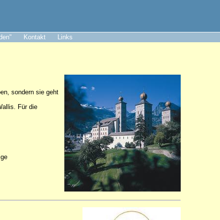
aden"
Kontakt
Links
ben, sondern sie geht
llis. Für die
ige