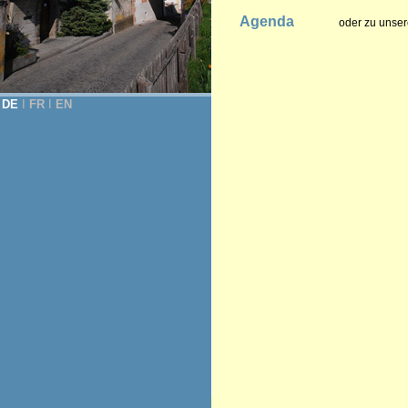
Agenda
oder zu unser
DE
Ι
FR
Ι
EN