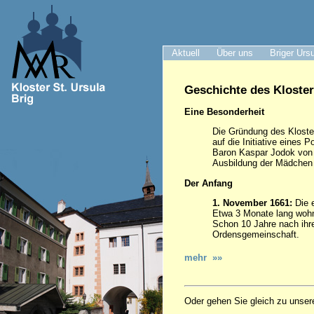
Aktuell
Über uns
Briger Urs
Geschichte des Kloster
Eine Besonderheit
Die Gründung des Kloster
auf die Initiative eines P
Baron Kaspar Jodok von 
Ausbildung der Mädchen h
Der Anfang
1. November 1661:
Die e
Etwa 3 Monate lang wohn
Schon 10 Jahre nach ihre
Ordensgemeinschaft.
mehr »»
Oder gehen Sie gleich zu unser