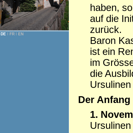
haben, so
auf die Ini
zurück.
DE
Ι
FR
Ι
EN
Baron Kas
ist ein R
im Grösse
die Ausbi
Ursulinen
Der Anfang
1. Novem
Ursulinen 