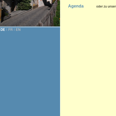
Agenda
oder zu unser
DE
Ι
FR
Ι
EN