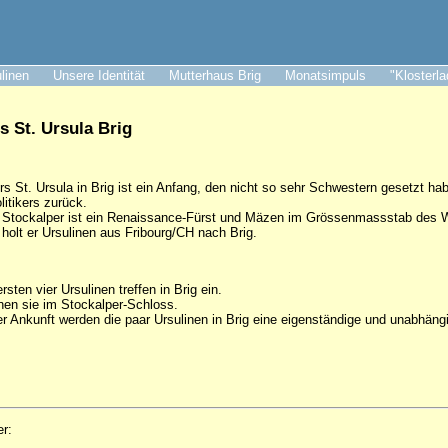
ulinen
Unsere Identität
Mutterhaus Brig
Monatsimpuls
"Klosterl
s St. Ursula Brig
s St. Ursula in Brig ist ein Anfang, den nicht so sehr Schwestern gesetzt ha
olitikers zurück.
Stockalper ist ein Renaissance-Fürst und Mäzen im Grössenmassstab des Wa
olt er Ursulinen aus Fribourg/CH nach Brig.
rsten vier Ursulinen treffen in Brig ein.
en sie im Stockalper-Schloss.
r Ankunft werden die paar Ursulinen in Brig eine eigenständige und unabhäng
er: