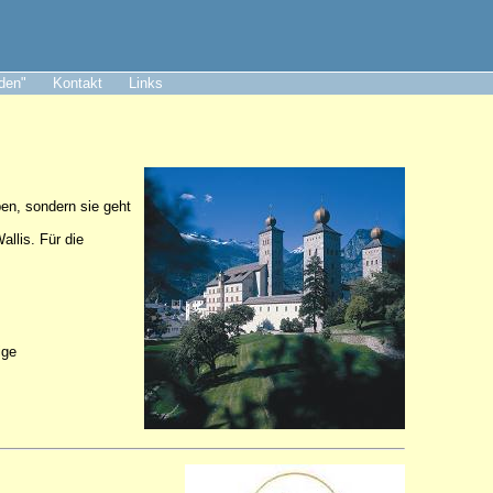
aden"
Kontakt
Links
ben, sondern sie geht
llis. Für die
ige