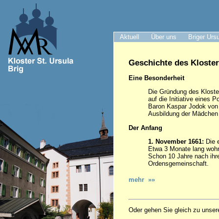
Aktuell
Über uns
Briger Urs
Geschichte des Kloster
Eine Besonderheit
Die Gründung des Kloster
auf die Initiative eines P
Baron Kaspar Jodok von 
Ausbildung der Mädchen h
Der Anfang
1. November 1661:
Die e
Etwa 3 Monate lang wohn
Schon 10 Jahre nach ihre
Ordensgemeinschaft.
mehr »»
Oder gehen Sie gleich zu unser