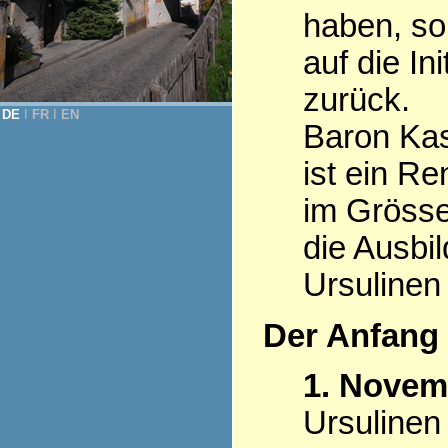
haben, so
auf die Ini
zurück.
DE
Ι
FR
Ι
EN
Baron Kas
ist ein R
im Grösse
die Ausbi
Ursulinen
Der Anfang
1. Novem
Ursulinen 