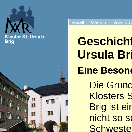
Aktuell
Über uns
Briger Urs
Geschicht
Ursula Br
Eine Beson
Die Grün
Klosters S
Brig ist e
nicht so s
Schwester