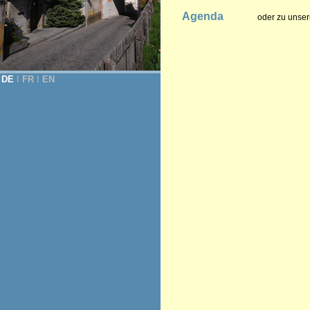
Agenda
oder zu unser
DE
Ι
FR
Ι
EN