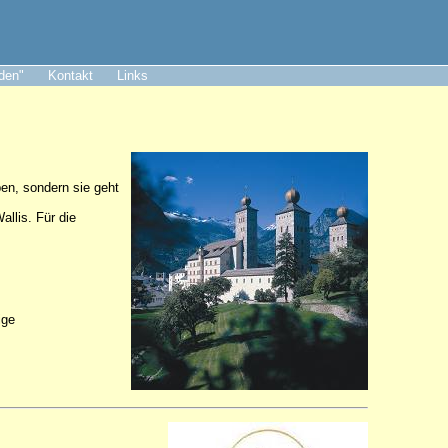
aden"
Kontakt
Links
ben, sondern sie geht
llis. Für die
ige