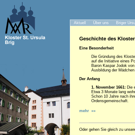
Aktuell
Über uns
Briger Urs
Geschichte des Kloster
Eine Besonderheit
Die Gründung des Kloster
auf die Initiative eines P
Baron Kaspar Jodok von 
Ausbildung der Mädchen h
Der Anfang
1. November 1661:
Die e
Etwa 3 Monate lang wohn
Schon 10 Jahre nach ihre
Ordensgemeinschaft.
mehr »»
Oder gehen Sie gleich zu unser