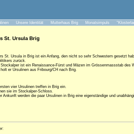
ulinen
Unsere Identität
Mutterhaus Brig
Monatsimpuls
"Klosterl
s St. Ursula Brig
s St. Ursula in Brig ist ein Anfang, den nicht so sehr Schwestern gesetzt ha
olitikers zurück.
Stockalper ist ein Renaissance-Fürst und Mäzen im Grössenmassstab des Wa
olt er Ursulinen aus Fribourg/CH nach Brig.
rsten vier Ursulinen treffen in Brig ein.
en sie im Stockalper-Schloss.
r Ankunft werden die paar Ursulinen in Brig eine eigenständige und unabhäng
er: