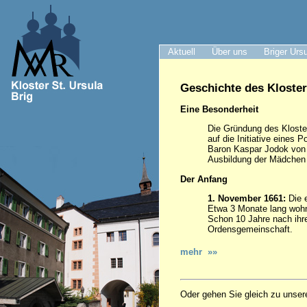
Aktuell
Über uns
Briger Urs
Geschichte des Kloster
Eine Besonderheit
Die Gründung des Kloster
auf die Initiative eines P
Baron Kaspar Jodok von 
Ausbildung der Mädchen h
Der Anfang
1. November 1661:
Die e
Etwa 3 Monate lang wohn
Schon 10 Jahre nach ihre
Ordensgemeinschaft.
mehr »»
Oder gehen Sie gleich zu unser