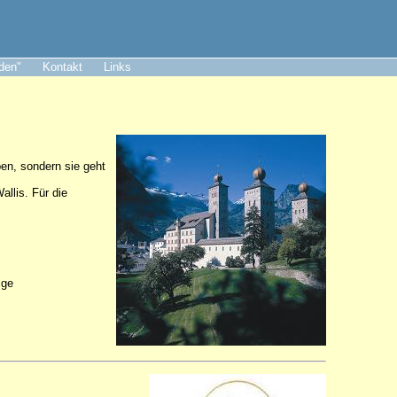
aden"
Kontakt
Links
ben, sondern sie geht
llis. Für die
ige