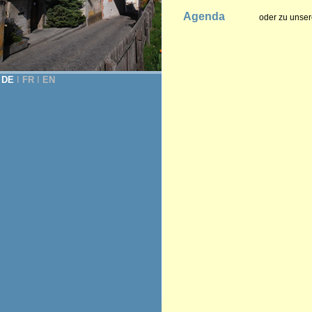
Agenda
oder zu unser
DE
Ι
FR
Ι
EN