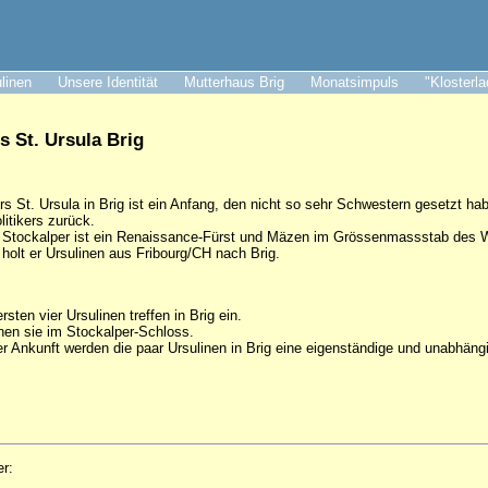
ulinen
Unsere Identität
Mutterhaus Brig
Monatsimpuls
"Klosterl
s St. Ursula Brig
s St. Ursula in Brig ist ein Anfang, den nicht so sehr Schwestern gesetzt ha
olitikers zurück.
Stockalper ist ein Renaissance-Fürst und Mäzen im Grössenmassstab des Wa
olt er Ursulinen aus Fribourg/CH nach Brig.
rsten vier Ursulinen treffen in Brig ein.
en sie im Stockalper-Schloss.
r Ankunft werden die paar Ursulinen in Brig eine eigenständige und unabhäng
er: