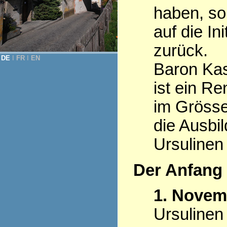
haben, so
auf die Ini
zurück.
DE
Ι
FR
Ι
EN
Baron Kas
ist ein R
im Grösse
die Ausbi
Ursulinen
Der Anfang
1. Novem
Ursulinen 