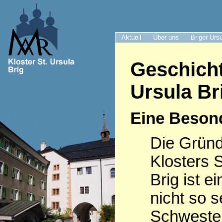
Aktuell
Über uns
Briger Urs
Geschicht
Ursula Br
Eine Beson
Die Grün
Klosters S
Brig ist e
nicht so s
Schwester