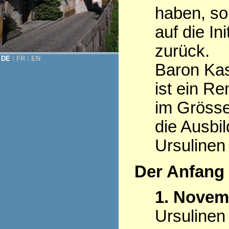
haben, so
auf die Ini
zurück.
DE
Ι
FR
Ι
EN
Baron Kas
ist ein R
im Grösse
die Ausbi
Ursulinen
Der Anfang
1. Novem
Ursulinen 