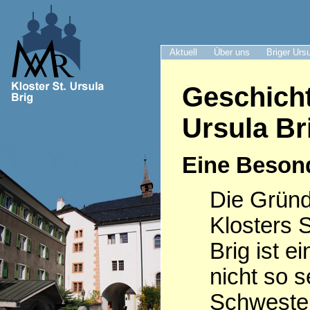
Aktuell
Über uns
Briger Urs
Geschicht
Ursula Br
Eine Beson
Die Grün
Klosters S
Brig ist e
nicht so s
Schwester