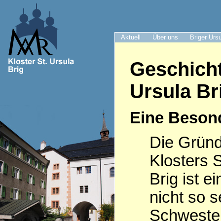
Aktuell
Über uns
Briger Urs
Geschicht
Ursula Br
Eine Beson
Die Grün
Klosters S
Brig ist e
nicht so s
Schwester