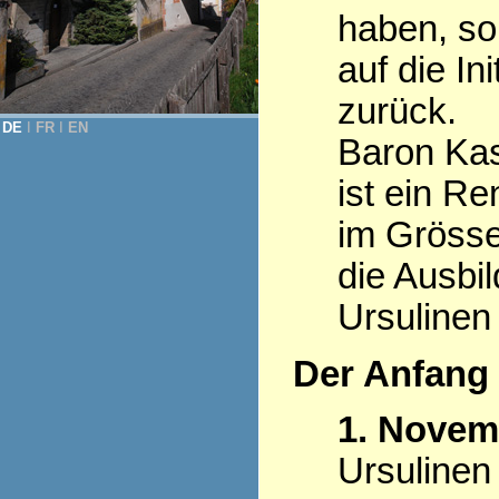
haben, so
auf die Ini
zurück.
DE
Ι
FR
Ι
EN
Baron Kas
ist ein R
im Grösse
die Ausbi
Ursulinen
Der Anfang
1. Novem
Ursulinen 