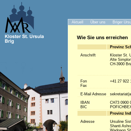
Aktuell
Über uns
Briger Urs
Wie Sie uns erreichen
Provinz Sc
Anschrift
Kloster St. 
Alte Simplo
CH-3900 Bri
Fon
+41 27 922 
Fax
E-Mail Adresse
sekretariat(a
IBAN
CH73 0900 
BIC
POFICHBE
Provinz Ind
Adresse
Ursuline Sis
Shanti Ashr
Wadgaon Sh