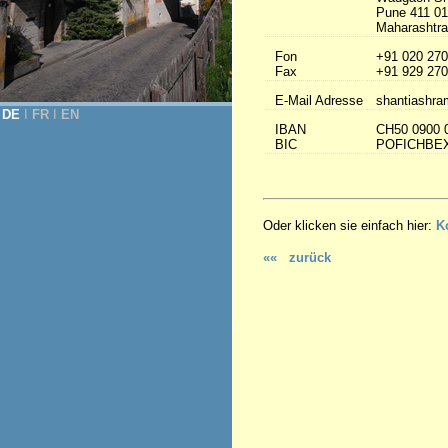
Pune 411 0
Maharashtra 
Fon
+91 020 270
Fax
+91 929 270
E-Mail Adresse
shantiashra
DE
Ι
FR
Ι
EN
IBAN
CH50 0900 
BIC
POFICHBE
Oder klicken sie einfach hier:
K
«« zurück