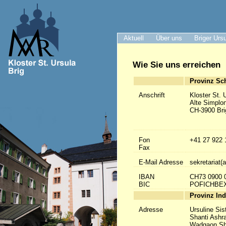
Aktuell
Über uns
Briger Urs
Wie Sie uns erreichen
Provinz Sc
Anschrift
Kloster St. 
Alte Simplo
CH-3900 Bri
Fon
+41 27 922 
Fax
E-Mail Adresse
sekretariat(a
IBAN
CH73 0900 
BIC
POFICHBE
Provinz Ind
Adresse
Ursuline Sis
Shanti Ashr
Wadgaon Sh