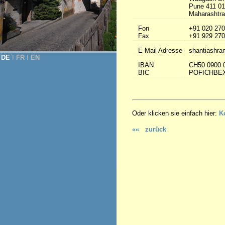
Pune 411 0
Maharashtra 
Fon
+91 020 270
Fax
+91 929 270
E-Mail Adresse
shantiashra
DE
Ι
FR
Ι
EN
IBAN
CH50 0900 
BIC
POFICHBE
Oder klicken sie einfach hier:
K
«« zurück