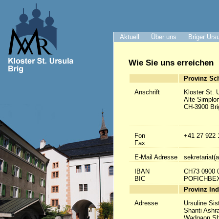
Aktuell
Über uns
Briger Urs
Wie Sie uns erreichen
Provinz Sc
Anschrift
Kloster St. 
Alte Simplo
CH-3900 Bri
Fon
+41 27 922 
Fax
E-Mail Adresse
sekretariat(a
IBAN
CH73 0900 
BIC
POFICHBE
Provinz Ind
Adresse
Ursuline Sis
Shanti Ashr
Wadgaon Sh