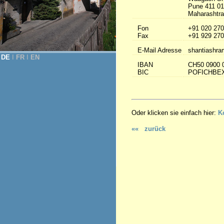
Pune 411 0
Maharashtra 
Fon
+91 020 270
Fax
+91 929 270
E-Mail Adresse
shantiashra
DE
Ι
FR
Ι
EN
IBAN
CH50 0900 
BIC
POFICHBE
Oder klicken sie einfach hier:
K
«« zurück