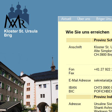
Aktuell
Über uns
Briger Urs
Wie Sie uns erreichen
Provinz Sc
Anschrift
Kloster St. 
Alte Simplo
CH-3900 Bri
Fon
+41 27 922 
Fax
E-Mail Adresse
sekretariat(a
IBAN
CH73 0900 
BIC
POFICHBE
Provinz Ind
Adresse
Ursuline Sis
Shanti Ashr
Wadgaon Sh