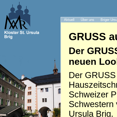
Aktuell
Über uns
Briger Urs
GRUSS au
Der GRUS
neuen Loo
Der GRUSS i
Hauszeitschr
Schweizer P
Schwestern 
Ursula Brig.