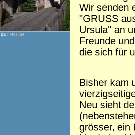
Wir senden 
"GRUSS aus
Ursula" an u
DE
Ι
FR
Ι
EN
Freunde und 
die sich für 
Bisher kam u
vierzigseiti
Neu sieht d
(nebenstehen
grösser, ein 