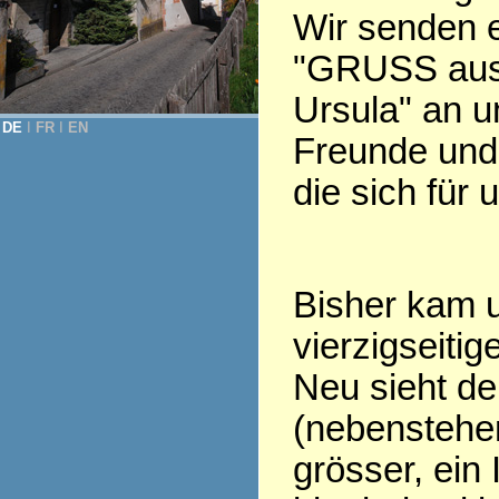
Wir senden 
"GRUSS aus
Ursula" an u
DE
Ι
FR
Ι
EN
Freunde und 
die sich für 
Bisher kam u
vierzigseiti
Neu sieht d
(nebenstehen
grösser, ein 