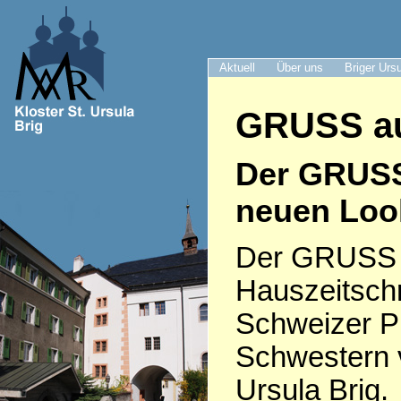
Aktuell
Über uns
Briger Urs
GRUSS au
Der GRUS
neuen Loo
Der GRUSS i
Hauszeitschr
Schweizer P
Schwestern 
Ursula Brig.