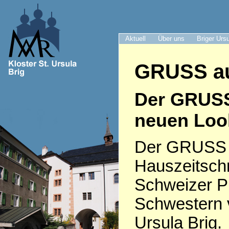
Aktuell
Über uns
Briger Urs
GRUSS au
Der GRUS
neuen Loo
Der GRUSS i
Hauszeitschr
Schweizer P
Schwestern 
Ursula Brig.