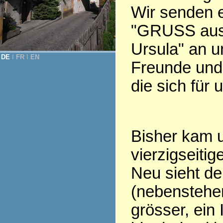
Wir senden 
"GRUSS aus
Ursula" an u
DE
Ι
FR
Ι
EN
Freunde und 
die sich für 
Bisher kam u
vierzigseiti
Neu sieht d
(nebenstehen
grösser, ein 