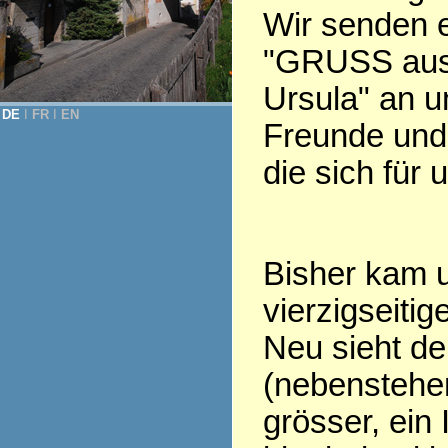
Wir senden 
"GRUSS aus
Ursula" an u
DE
Ι
FR
Ι
EN
Freunde und 
die sich für 
Bisher kam u
vierzigseiti
Neu sieht d
(nebenstehen
grösser, ein 