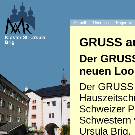
Aktuell
Über uns
Briger Urs
GRUSS au
Der GRUS
neuen Loo
Der GRUSS i
Hauszeitschr
Schweizer P
Schwestern 
Ursula Brig.