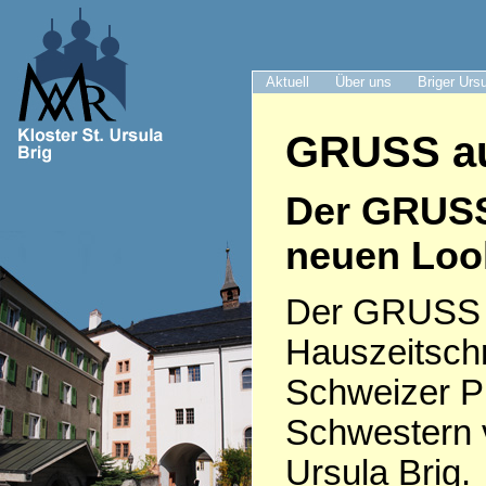
Aktuell
Über uns
Briger Urs
GRUSS au
Der GRUS
neuen Loo
Der GRUSS i
Hauszeitschr
Schweizer P
Schwestern 
Ursula Brig.