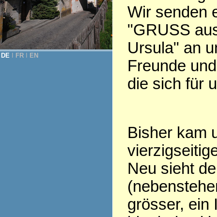
Wir senden 
"GRUSS aus
Ursula" an u
DE
Ι
FR
Ι
EN
Freunde und 
die sich für 
Bisher kam u
vierzigseiti
Neu sieht d
(nebenstehen
grösser, ein 