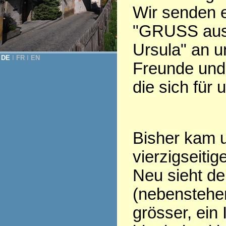
Wir senden 
"GRUSS aus
Ursula" an u
DE
Ι
FR
Ι
EN
Freunde und 
die sich für 
Bisher kam u
vierzigseiti
Neu sieht d
(nebenstehen
grösser, ein 