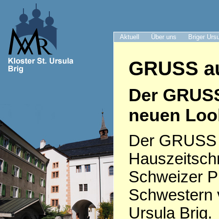
Aktuell
Über uns
Briger Urs
GRUSS au
Der GRUS
neuen Loo
Der GRUSS i
Hauszeitschr
Schweizer P
Schwestern 
Ursula Brig.