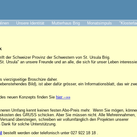
ulinen
Unsere Identität
Mutterhaus Brig
Monatsimpuls
"Klosterl
k
ift der Schweizer Provinz der Schwestern von St. Ursula Brig.
 Ursula" an unsere Freunde und an alle, die sich für unser Leben interessie
s vierzigseitige Broschüre daher.
enstehendes Bild), ist aber dafür grösser, ein Informationsblatt, das wir zwe
g des neuen Konzepts finden Sie
hier --»»
neren Umfang kennt keinen festen Abo-Preis mehr. Wenn Sie mögen, könne
ngskosten des GRUSS schicken. Aber Sie müssen nicht. Alle Mehreinnahmen, 
Versand übersteigen, schreiben wir vollumfänglich den Projekten unserer
 Dank für solche Unterstützung.
il
bestellt werden oder telefonisch unter 027 922 18 18 .