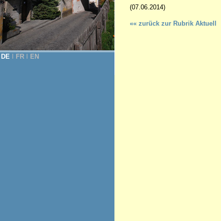
(07.06.2014)
«« zurück zur Rubrik Aktuell
DE
Ι
FR
Ι
EN