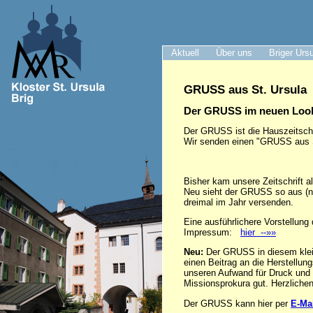
Aktuell
Über uns
Briger Urs
GRUSS aus St. Ursula
Der GRUSS im neuen Loo
Der GRUSS ist die Hauszeitschr
Wir senden einen "GRUSS aus St.
Bisher kam unsere Zeitschrift al
Neu sieht der GRUSS so aus (neb
dreimal im Jahr versenden.
Eine ausführlichere Vorstellun
Impressum:
hier --»»
Neu:
Der GRUSS in diesem klei
einen Beitrag an die Herstellu
unseren Aufwand für Druck und 
Missionsprokura gut. Herzlichen
Der GRUSS kann hier per
E-Ma