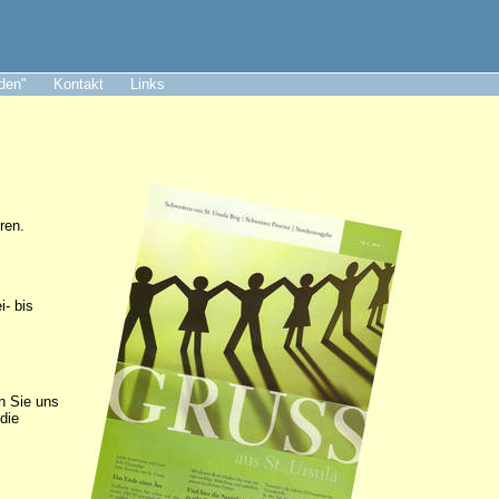
aden"
Kontakt
Links
ren.
i- bis
n Sie uns
die