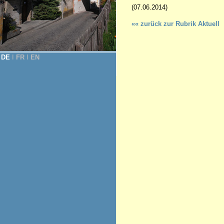
(07.06.2014)
«« zurück zur Rubrik Aktuell
DE
Ι
FR
Ι
EN