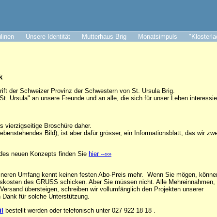
ulinen
Unsere Identität
Mutterhaus Brig
Monatsimpuls
"Klosterl
k
ift der Schweizer Provinz der Schwestern von St. Ursula Brig.
 Ursula" an unsere Freunde und an alle, die sich für unser Leben interessie
s vierzigseitige Broschüre daher.
enstehendes Bild), ist aber dafür grösser, ein Informationsblatt, das wir zwe
g des neuen Konzepts finden Sie
hier --»»
neren Umfang kennt keinen festen Abo-Preis mehr. Wenn Sie mögen, könne
ngskosten des GRUSS schicken. Aber Sie müssen nicht. Alle Mehreinnahmen, 
Versand übersteigen, schreiben wir vollumfänglich den Projekten unserer
 Dank für solche Unterstützung.
il
bestellt werden oder telefonisch unter 027 922 18 18 .