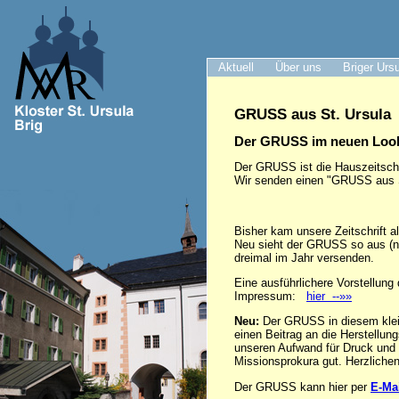
Aktuell
Über uns
Briger Urs
GRUSS aus St. Ursula
Der GRUSS im neuen Loo
Der GRUSS ist die Hauszeitschr
Wir senden einen "GRUSS aus St.
Bisher kam unsere Zeitschrift al
Neu sieht der GRUSS so aus (neb
dreimal im Jahr versenden.
Eine ausführlichere Vorstellun
Impressum:
hier --»»
Neu:
Der GRUSS in diesem klei
einen Beitrag an die Herstellu
unseren Aufwand für Druck und 
Missionsprokura gut. Herzlichen
Der GRUSS kann hier per
E-Ma