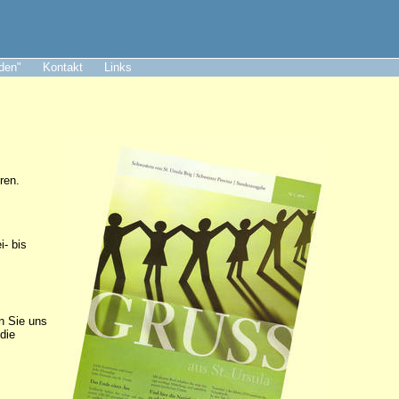
aden"
Kontakt
Links
ren.
i- bis
n Sie uns
die