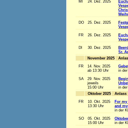
MI
24. Dez. 2025
Eucha
Vesp
Chris
Weihn
DO
25. Dez. 2025
Festg
Vesp
FR
26. Dez. 2025
Eucha
Vesp
DI
30. Dez. 2025
Beerd
Sr. 
November 2025
FR
14. Nov. 2025
Gebet
ab 13:30 Uhr
in der
SA
29. Nov. 2025
Begi
jeweils
Unbef
15:00 Uhr
in der
Oktober 2025
A
FR
10. Okt. 2025
For my 
13:30 Uhr
and my 
in der K
SO
05. Okt. 2025
Oktobe
15:00 Uhr
in der K