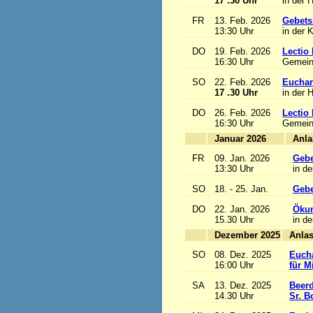
17 .30 Uhr
in der 
FR
13. Feb. 2026
Gebets
13:30 Uhr
in der 
DO
19. Feb. 2026
Lectio 
16:30 Uhr
Gemein
SO
22. Feb. 2026
Euchari
17 .30 Uhr
in der 
DO
26. Feb. 2026
Lectio 
16:30 Uhr
Gemein
Januar 2026
FR
09. Jan. 2026
Gebe
13:30 Uhr
in de
SO
18. - 25. Jan.
Gebe
DO
22. Jan. 2026
Ökum
15.30 Uhr
in de
Dezember 2025
SO
08. Dez. 2025
Eucha
16:00 Uhr
für M
SA
13. Dez. 2025
Beerd
14.30 Uhr
Sr. B