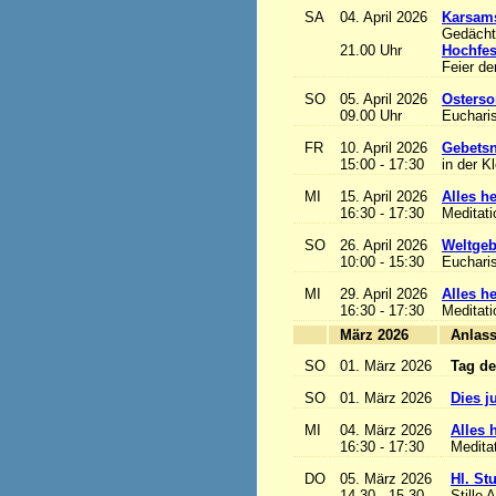
SA
04. April 2026
Karsam
Gedächtn
21.00 Uhr
Hochfes
Feier de
SO
05. April 2026
Osterso
09.00 Uhr
Eucharis
FR
10. April 2026
Gebetsn
15:00 - 17:30
in der K
MI
15. April 2026
Alles het
16:30 - 17:30
Meditat
SO
26. April 2026
Weltgeb
10:00 - 15:30
Eucharis
MI
29. April 2026
Alles het
16:30 - 17:30
Meditat
März 2026
A
SO
01. März 2026
Tag de
SO
01. März 2026
Dies j
MI
04. März 2026
Alles h
16:30 - 17:30
Medita
DO
05. März 2026
Hl. St
14.30 - 15.30
Stille 