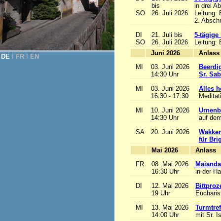
bis
in drei A
SO
26. Juli 2026
Leitung:
2. Abschn
DI
21. Juli bis
5-tägige
SO
26. Juli 2026
Leitung:
Juni 2026
A
DE
Ι
FR
Ι
EN
MI
03. Juni 2026
Beerdi
14:30 Uhr
Sr. Sa
MI
03. Juni 2026
Alles he
16:30 - 17:30
Meditat
MI
10. Juni 2026
Urnenb
14:30 Uhr
auf dem
SA
20. Juni 2026
Wakker
für Bri
Mai 2026
A
FR
08. Mai 2026
Maianda
16:30 Uhr
in der H
DI
12. Mai 2026
Bittproz
19 Uhr
Eucharist
MI
13. Mai 2026
Turmtref
14:00 Uhr
mit Sr. I