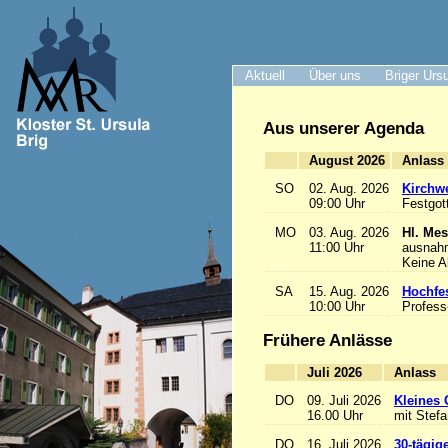
Aktuell
Über uns
Briger Urs
Aus unserer Agenda
August 2026
A
SO
02. Aug. 2026
Kirchwe
09:00 Uhr
Festgot
MO
03. Aug. 2026
Hl. Mes
11:00 Uhr
ausnah
Keine 
SA
15. Aug. 2026
Hochfe
10:00 Uhr
Profess
Frühere Anlässe
Juli 2026
A
DO
09. Juli 2026
Kleines 
16.00 Uhr
mit Stef
DO
16. Juli 2026
30-tägig