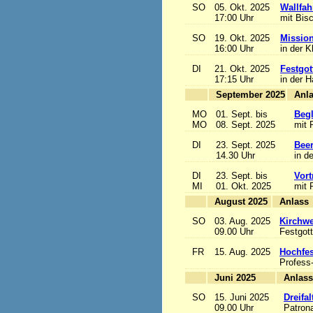
SO
05. Okt. 2025
Wallfah
17:00 Uhr
mit Bis
SO
19. Okt. 2025
Mission
16:00 Uhr
in der K
DI
21. Okt. 2025
Festgot
17:15 Uhr
in der 
September 2025
MO
01. Sept. bis
Begl
MO
08. Sept. 2025
mit 
DI
23. Sept. 2025
Beer
14.30 Uhr
in d
DI
23. Sept. bis
Vort
MI
01. Okt. 2025
mit 
August 2025
A
SO
03. Aug. 2025
Kirchwe
09.00 Uhr
Festgott
FR
15. Aug. 2025
Hochfe
Profess
Juni 2025
A
SO
15. Juni 2025
Dreifa
09.00 Uhr
Patrona