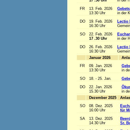
17 .30 Uhr
in der 
FR
13. Feb. 2026
Gebets
13:30 Uhr
in der 
DO
19. Feb. 2026
Lectio 
16:30 Uhr
Gemein
SO
22. Feb. 2026
Euchari
17 .30 Uhr
in der 
DO
26. Feb. 2026
Lectio 
16:30 Uhr
Gemein
Januar 2026
FR
09. Jan. 2026
Gebe
13:30 Uhr
in de
SO
18. - 25. Jan.
Gebe
DO
22. Jan. 2026
Ökum
15.30 Uhr
in de
Dezember 2025
SO
08. Dez. 2025
Eucha
16:00 Uhr
für M
SA
13. Dez. 2025
Beerd
14.30 Uhr
Sr. B