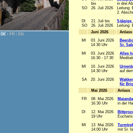
bis
in drei A
SO
26. Juli 2026
Leitung:
2. Abschn
DI
21. Juli bis
5-tägige
SO
26. Juli 2026
Leitung:
Juni 2026
A
DE
Ι
FR
Ι
EN
MI
03. Juni 2026
Beerdi
14:30 Uhr
Sr. Sa
MI
03. Juni 2026
Alles he
16:30 - 17:30
Meditat
MI
10. Juni 2026
Urnenb
14:30 Uhr
auf dem
SA
20. Juni 2026
Wakker
für Bri
Mai 2026
A
FR
08. Mai 2026
Maianda
16:30 Uhr
in der H
DI
12. Mai 2026
Bittproz
19 Uhr
Eucharist
MI
13. Mai 2026
Turmtref
14:00 Uhr
mit Sr. I