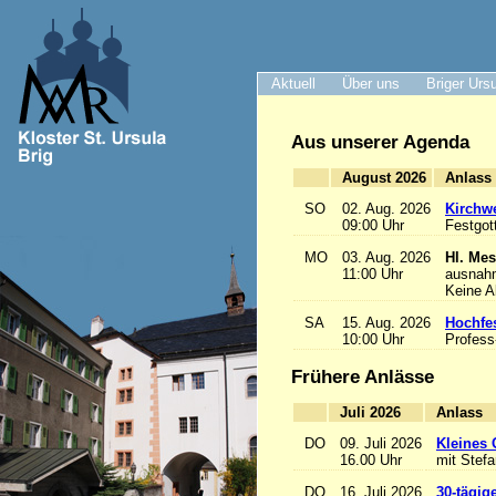
Aktuell
Über uns
Briger Urs
Aus unserer Agenda
August 2026
A
SO
02. Aug. 2026
Kirchwe
09:00 Uhr
Festgot
MO
03. Aug. 2026
Hl. Mes
11:00 Uhr
ausnah
Keine 
SA
15. Aug. 2026
Hochfe
10:00 Uhr
Profess
Frühere Anlässe
Juli 2026
A
DO
09. Juli 2026
Kleines 
16.00 Uhr
mit Stef
DO
16. Juli 2026
30-tägig