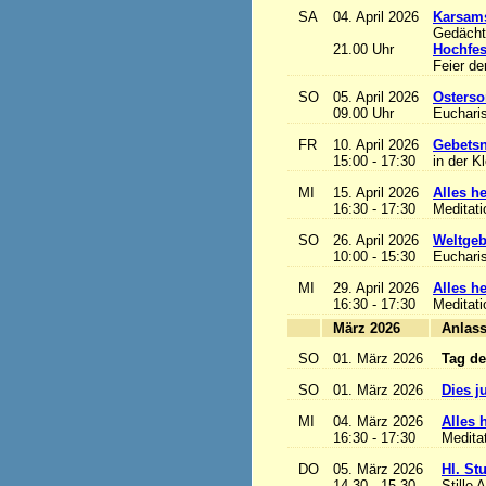
SA
04. April 2026
Karsam
Gedächtn
21.00 Uhr
Hochfes
Feier de
SO
05. April 2026
Osterso
09.00 Uhr
Eucharis
FR
10. April 2026
Gebetsn
15:00 - 17:30
in der K
MI
15. April 2026
Alles het
16:30 - 17:30
Meditat
SO
26. April 2026
Weltgeb
10:00 - 15:30
Eucharis
MI
29. April 2026
Alles het
16:30 - 17:30
Meditat
März 2026
A
SO
01. März 2026
Tag de
SO
01. März 2026
Dies j
MI
04. März 2026
Alles h
16:30 - 17:30
Medita
DO
05. März 2026
Hl. St
14.30 - 15.30
Stille 