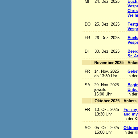
MI
24. Dez. 2025
Eucha
Vesp
Chris
Weihn
DO
25. Dez. 2025
Festg
Vesp
FR
26. Dez. 2025
Eucha
Vesp
DI
30. Dez. 2025
Beerd
Sr. 
November 2025
FR
14. Nov. 2025
Gebet
ab 13:30 Uhr
in der
SA
29. Nov. 2025
Begi
jeweils
Unbef
15:00 Uhr
in der
Oktober 2025
A
FR
10. Okt. 2025
For my 
13:30 Uhr
and my 
in der K
SO
05. Okt. 2025
Oktobe
15:00 Uhr
in der K