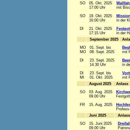
SO
05. Okt. 2025
Wallfah
17:00 Uhr
mit Bis
SO
19. Okt. 2025
Mission
16:00 Uhr
in der K
DI
21. Okt. 2025
Festgot
17:15 Uhr
in der 
September 2025
MO
01. Sept. bis
Begl
MO
08. Sept. 2025
mit 
DI
23. Sept. 2025
Beer
14.30 Uhr
in d
DI
23. Sept. bis
Vort
MI
01. Okt. 2025
mit 
August 2025
A
SO
03. Aug. 2025
Kirchwe
09.00 Uhr
Festgott
FR
15. Aug. 2025
Hochfe
Profess
Juni 2025
A
SO
15. Juni 2025
Dreifa
09.00 Uhr
Patrona