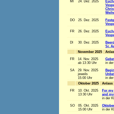
MI
24. Dez. 2025
Eucha
Vesp
Chris
Weihn
DO
25. Dez. 2025
Festg
Vesp
FR
26. Dez. 2025
Eucha
Vesp
DI
30. Dez. 2025
Beerd
Sr. 
November 2025
FR
14. Nov. 2025
Gebet
ab 13:30 Uhr
in der
SA
29. Nov. 2025
Begi
jeweils
Unbef
15:00 Uhr
in der
Oktober 2025
A
FR
10. Okt. 2025
For my 
13:30 Uhr
and my 
in der K
SO
05. Okt. 2025
Oktobe
15:00 Uhr
in der K