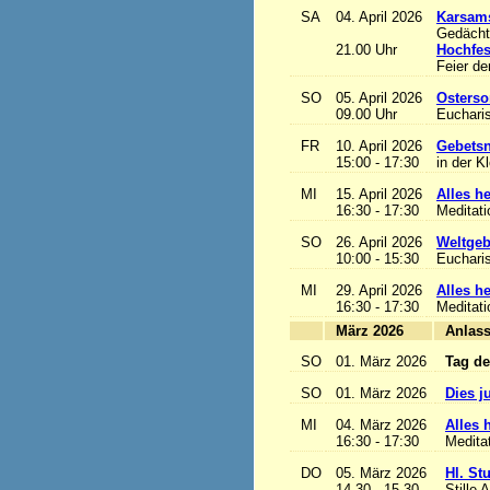
SA
04. April 2026
Karsam
Gedächtn
21.00 Uhr
Hochfes
Feier de
SO
05. April 2026
Osterso
09.00 Uhr
Eucharis
FR
10. April 2026
Gebetsn
15:00 - 17:30
in der K
MI
15. April 2026
Alles het
16:30 - 17:30
Meditat
SO
26. April 2026
Weltgeb
10:00 - 15:30
Eucharis
MI
29. April 2026
Alles het
16:30 - 17:30
Meditat
März 2026
A
SO
01. März 2026
Tag de
SO
01. März 2026
Dies j
MI
04. März 2026
Alles h
16:30 - 17:30
Medita
DO
05. März 2026
Hl. St
14.30 - 15.30
Stille 