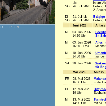
bis
in drei A
SO
26. Juli 2026
Leitung:
2. Abschn
DI
21. Juli bis
5-tägige
SO
26. Juli 2026
Leitung:
Juni 2026
A
DE
Ι
FR
Ι
EN
MI
03. Juni 2026
Beerdi
14:30 Uhr
Sr. Sa
MI
03. Juni 2026
Alles he
16:30 - 17:30
Meditat
MI
10. Juni 2026
Urnenb
14:30 Uhr
auf dem
SA
20. Juni 2026
Wakker
für Bri
Mai 2026
A
FR
08. Mai 2026
Maianda
16:30 Uhr
in der H
DI
12. Mai 2026
Bittproz
19 Uhr
Eucharist
MI
13. Mai 2026
Turmtref
14:00 Uhr
mit Sr. I