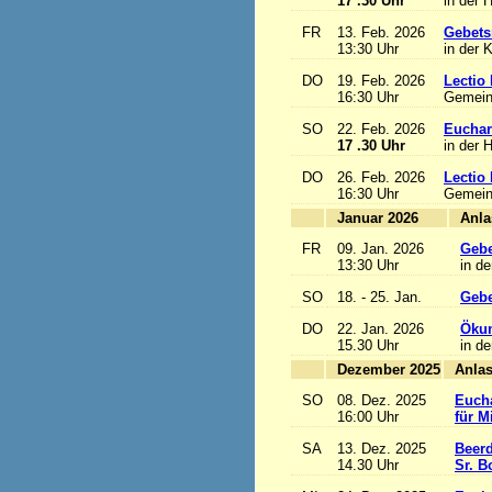
17 .30 Uhr
in der 
FR
13. Feb. 2026
Gebets
13:30 Uhr
in der 
DO
19. Feb. 2026
Lectio 
16:30 Uhr
Gemein
SO
22. Feb. 2026
Euchari
17 .30 Uhr
in der 
DO
26. Feb. 2026
Lectio 
16:30 Uhr
Gemein
Januar 2026
FR
09. Jan. 2026
Gebe
13:30 Uhr
in de
SO
18. - 25. Jan.
Gebe
DO
22. Jan. 2026
Ökum
15.30 Uhr
in de
Dezember 2025
SO
08. Dez. 2025
Eucha
16:00 Uhr
für M
SA
13. Dez. 2025
Beerd
14.30 Uhr
Sr. B