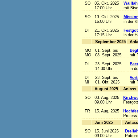
SO
05. Okt. 2025
Wallfah
17:00 Uhr
mit Bis
SO
19. Okt. 2025
Mission
16:00 Uhr
in der K
DI
21. Okt. 2025
Festgot
17:15 Uhr
in der 
September 2025
MO
01. Sept. bis
Begl
MO
08. Sept. 2025
mit 
DI
23. Sept. 2025
Beer
14.30 Uhr
in d
DI
23. Sept. bis
Vort
MI
01. Okt. 2025
mit 
August 2025
A
SO
03. Aug. 2025
Kirchwe
09.00 Uhr
Festgott
FR
15. Aug. 2025
Hochfe
Profess
Juni 2025
A
SO
15. Juni 2025
Dreifa
09.00 Uhr
Patrona