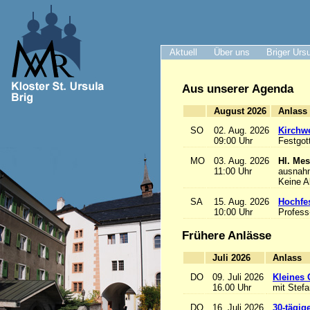
Aktuell
Über uns
Briger Urs
Aus unserer Agenda
August 2026
A
SO
02. Aug. 2026
Kirchwe
09:00 Uhr
Festgot
MO
03. Aug. 2026
Hl. Mes
11:00 Uhr
ausnah
Keine 
SA
15. Aug. 2026
Hochfe
10:00 Uhr
Profess
Frühere Anlässe
Juli 2026
A
DO
09. Juli 2026
Kleines 
16.00 Uhr
mit Stef
DO
16. Juli 2026
30-tägig