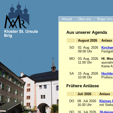
Aktuell
Über uns
Briger Urs
Aus unserer Agenda
August 2026
A
SO
02. Aug. 2026
Kirchwe
09:00 Uhr
Festgot
MO
03. Aug. 2026
Hl. Mes
11:00 Uhr
ausnah
Keine 
SA
15. Aug. 2026
Hochfe
10:00 Uhr
Profess
Frühere Anlässe
Juli 2026
A
DO
09. Juli 2026
Kleines 
16.00 Uhr
mit Stef
DO
16. Juli 2026
30-tägig