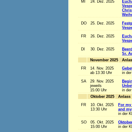
MI
24. Dez. 2025
Eucha
Vesp
Chris
Weihn
DO
25. Dez. 2025
Festg
Vesp
FR
26. Dez. 2025
Eucha
Vesp
DI
30. Dez. 2025
Beerd
Sr. 
November 2025
FR
14. Nov. 2025
Gebet
ab 13:30 Uhr
in der
SA
29. Nov. 2025
Begi
jeweils
Unbef
15:00 Uhr
in der
Oktober 2025
A
FR
10. Okt. 2025
For my 
13:30 Uhr
and my 
in der K
SO
05. Okt. 2025
Oktobe
15:00 Uhr
in der K