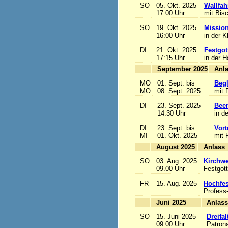
SO
05. Okt. 2025
Wallfah
17:00 Uhr
mit Bis
SO
19. Okt. 2025
Mission
16:00 Uhr
in der K
DI
21. Okt. 2025
Festgot
17:15 Uhr
in der 
September 2025
MO
01. Sept. bis
Begl
MO
08. Sept. 2025
mit 
DI
23. Sept. 2025
Beer
14.30 Uhr
in d
DI
23. Sept. bis
Vort
MI
01. Okt. 2025
mit 
August 2025
A
SO
03. Aug. 2025
Kirchwe
09.00 Uhr
Festgott
FR
15. Aug. 2025
Hochfe
Profess
Juni 2025
A
SO
15. Juni 2025
Dreifa
09.00 Uhr
Patrona