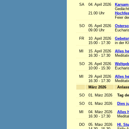
SA
04. April 2026
Karsam
Gedächtn
21.00 Uhr
Hochfes
Feier de
SO
05. April 2026
Osterso
09.00 Uhr
Eucharis
FR
10. April 2026
Gebetsn
15:00 - 17:30
in der K
MI
15. April 2026
Alles het
16:30 - 17:30
Meditat
SO
26. April 2026
Weltgeb
10:00 - 15:30
Eucharis
MI
29. April 2026
Alles het
16:30 - 17:30
Meditat
März 2026
A
SO
01. März 2026
Tag de
SO
01. März 2026
Dies j
MI
04. März 2026
Alles h
16:30 - 17:30
Medita
DO
05. März 2026
Hl. St
14.30 - 15.30
Stille 