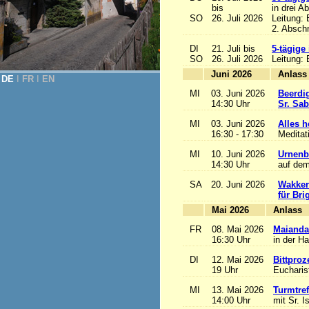
bis
in drei A
SO
26. Juli 2026
Leitung:
2. Abschn
DI
21. Juli bis
5-tägige
SO
26. Juli 2026
Leitung:
Juni 2026
A
DE
Ι
FR
Ι
EN
MI
03. Juni 2026
Beerdi
14:30 Uhr
Sr. Sa
MI
03. Juni 2026
Alles he
16:30 - 17:30
Meditat
MI
10. Juni 2026
Urnenb
14:30 Uhr
auf dem
SA
20. Juni 2026
Wakker
für Bri
Mai 2026
A
FR
08. Mai 2026
Maianda
16:30 Uhr
in der H
DI
12. Mai 2026
Bittproz
19 Uhr
Eucharist
MI
13. Mai 2026
Turmtref
14:00 Uhr
mit Sr. I