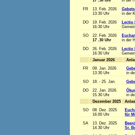
17 .30 Uhr
in der 
FR
13. Feb. 2026
Gebets
13:30 Uhr
in der 
DO
19. Feb. 2026
Lectio 
16:30 Uhr
Gemein
SO
22. Feb. 2026
Euchari
17 .30 Uhr
in der 
DO
26. Feb. 2026
Lectio 
16:30 Uhr
Gemein
Januar 2026
FR
09. Jan. 2026
Gebe
13:30 Uhr
in de
SO
18. - 25. Jan.
Gebe
DO
22. Jan. 2026
Ökum
15.30 Uhr
in de
Dezember 2025
SO
08. Dez. 2025
Eucha
16:00 Uhr
für M
SA
13. Dez. 2025
Beerd
14.30 Uhr
Sr. B