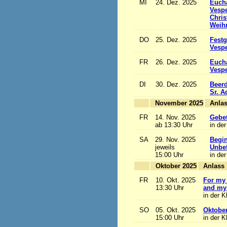
MI
24. Dez. 2025
Eucha
Vesp
Chris
Weihn
DO
25. Dez. 2025
Festg
Vesp
FR
26. Dez. 2025
Eucha
Vesp
DI
30. Dez. 2025
Beerd
Sr. 
November 2025
FR
14. Nov. 2025
Gebet
ab 13:30 Uhr
in der
SA
29. Nov. 2025
Begi
jeweils
Unbef
15:00 Uhr
in der
Oktober 2025
A
FR
10. Okt. 2025
For my 
13:30 Uhr
and my 
in der K
SO
05. Okt. 2025
Oktobe
15:00 Uhr
in der K