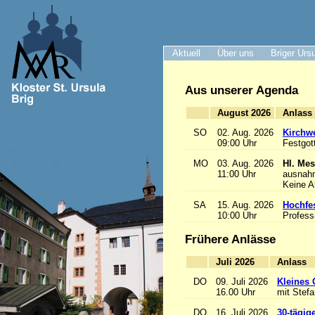
Aktuell
Über uns
Briger Urs
Aus unserer Agenda
August 2026
A
SO
02. Aug. 2026
Kirchwe
09:00 Uhr
Festgot
MO
03. Aug. 2026
Hl. Mes
11:00 Uhr
ausnah
Keine 
SA
15. Aug. 2026
Hochfe
10:00 Uhr
Profess
Frühere Anlässe
Juli 2026
A
DO
09. Juli 2026
Kleines 
16.00 Uhr
mit Stef
DO
16. Juli 2026
30-tägig