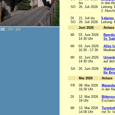
bis
in drei A
SO
26. Juli 2026
Leitung:
2. Abschn
DI
21. Juli bis
5-tägige
SO
26. Juli 2026
Leitung:
Juni 2026
A
DE
Ι
FR
Ι
EN
MI
03. Juni 2026
Beerdi
14:30 Uhr
Sr. Sa
MI
03. Juni 2026
Alles he
16:30 - 17:30
Meditat
MI
10. Juni 2026
Urnenb
14:30 Uhr
auf dem
SA
20. Juni 2026
Wakker
für Bri
Mai 2026
A
FR
08. Mai 2026
Maianda
16:30 Uhr
in der H
DI
12. Mai 2026
Bittproz
19 Uhr
Eucharist
MI
13. Mai 2026
Turmtref
14:00 Uhr
mit Sr. I