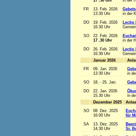
17 .30 Uhr
in der 
FR
13. Feb. 2026
Gebets
13:30 Uhr
in der 
DO
19. Feb. 2026
Lectio 
16:30 Uhr
Gemein
SO
22. Feb. 2026
Euchari
17 .30 Uhr
in der 
DO
26. Feb. 2026
Lectio 
16:30 Uhr
Gemein
Januar 2026
FR
09. Jan. 2026
Gebe
13:30 Uhr
in de
SO
18. - 25. Jan.
Gebe
DO
22. Jan. 2026
Ökum
15.30 Uhr
in de
Dezember 2025
SO
08. Dez. 2025
Eucha
16:00 Uhr
für M
SA
13. Dez. 2025
Beerd
14.30 Uhr
Sr. B