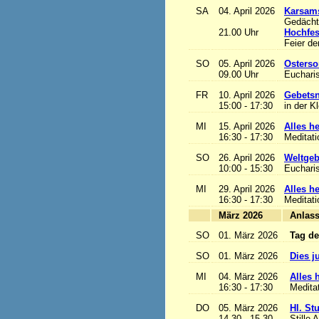
SA
04. April 2026
Karsam
Gedächtn
21.00 Uhr
Hochfes
Feier de
SO
05. April 2026
Osterso
09.00 Uhr
Eucharis
FR
10. April 2026
Gebetsn
15:00 - 17:30
in der K
MI
15. April 2026
Alles het
16:30 - 17:30
Meditat
SO
26. April 2026
Weltgeb
10:00 - 15:30
Eucharis
MI
29. April 2026
Alles het
16:30 - 17:30
Meditat
März 2026
A
SO
01. März 2026
Tag de
SO
01. März 2026
Dies j
MI
04. März 2026
Alles h
16:30 - 17:30
Medita
DO
05. März 2026
Hl. St
14.30 - 15.30
Stille 