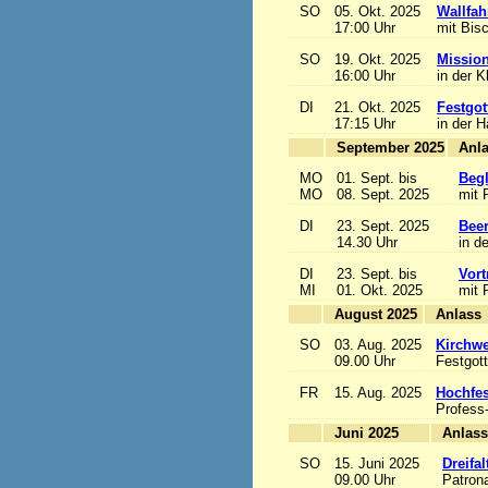
SO
05. Okt. 2025
Wallfah
17:00 Uhr
mit Bis
SO
19. Okt. 2025
Mission
16:00 Uhr
in der K
DI
21. Okt. 2025
Festgot
17:15 Uhr
in der 
September 2025
MO
01. Sept. bis
Begl
MO
08. Sept. 2025
mit 
DI
23. Sept. 2025
Beer
14.30 Uhr
in d
DI
23. Sept. bis
Vort
MI
01. Okt. 2025
mit 
August 2025
A
SO
03. Aug. 2025
Kirchwe
09.00 Uhr
Festgott
FR
15. Aug. 2025
Hochfe
Profess
Juni 2025
A
SO
15. Juni 2025
Dreifa
09.00 Uhr
Patrona