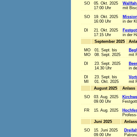
SO
05. Okt. 2025
Wallfah
17:00 Uhr
mit Bis
SO
19. Okt. 2025
Mission
16:00 Uhr
in der K
DI
21. Okt. 2025
Festgot
17:15 Uhr
in der 
September 2025
MO
01. Sept. bis
Begl
MO
08. Sept. 2025
mit 
DI
23. Sept. 2025
Beer
14.30 Uhr
in d
DI
23. Sept. bis
Vort
MI
01. Okt. 2025
mit 
August 2025
A
SO
03. Aug. 2025
Kirchwe
09.00 Uhr
Festgott
FR
15. Aug. 2025
Hochfe
Profess
Juni 2025
A
SO
15. Juni 2025
Dreifa
09.00 Uhr
Patrona