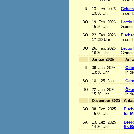
17 .30 Uhr
in der 
FR
13. Feb. 2026
Gebets
13:30 Uhr
in der 
DO
19. Feb. 2026
Lectio 
16:30 Uhr
Gemein
SO
22. Feb. 2026
Euchari
17 .30 Uhr
in der 
DO
26. Feb. 2026
Lectio 
16:30 Uhr
Gemein
Januar 2026
FR
09. Jan. 2026
Gebe
13:30 Uhr
in de
SO
18. - 25. Jan.
Gebe
DO
22. Jan. 2026
Ökum
15.30 Uhr
in de
Dezember 2025
SO
08. Dez. 2025
Eucha
16:00 Uhr
für M
SA
13. Dez. 2025
Beerd
14.30 Uhr
Sr. B