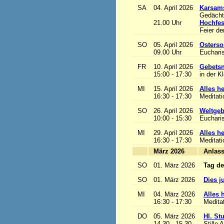
SA
04. April 2026
Karsam
Gedächtn
21.00 Uhr
Hochfes
Feier de
SO
05. April 2026
Osterso
09.00 Uhr
Eucharis
FR
10. April 2026
Gebetsn
15:00 - 17:30
in der K
MI
15. April 2026
Alles het
16:30 - 17:30
Meditat
SO
26. April 2026
Weltgeb
10:00 - 15:30
Eucharis
MI
29. April 2026
Alles het
16:30 - 17:30
Meditat
März 2026
A
SO
01. März 2026
Tag de
SO
01. März 2026
Dies j
MI
04. März 2026
Alles h
16:30 - 17:30
Medita
DO
05. März 2026
Hl. St
14.30 - 15.30
Stille 