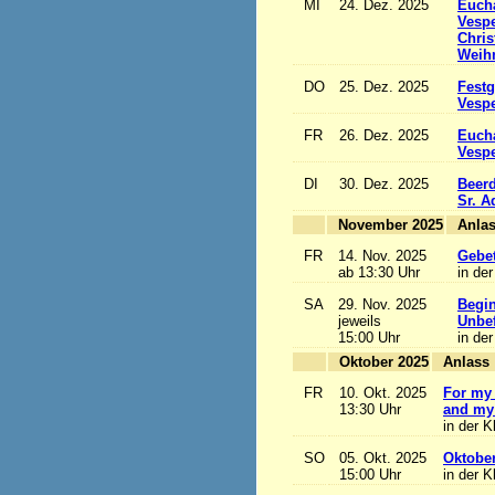
MI
24. Dez. 2025
Eucha
Vesp
Chris
Weihn
DO
25. Dez. 2025
Festg
Vesp
FR
26. Dez. 2025
Eucha
Vesp
DI
30. Dez. 2025
Beerd
Sr. 
November 2025
FR
14. Nov. 2025
Gebet
ab 13:30 Uhr
in der
SA
29. Nov. 2025
Begi
jeweils
Unbef
15:00 Uhr
in der
Oktober 2025
A
FR
10. Okt. 2025
For my 
13:30 Uhr
and my 
in der K
SO
05. Okt. 2025
Oktobe
15:00 Uhr
in der K