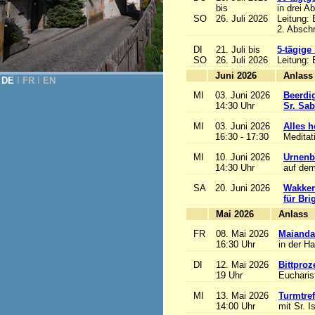
bis
in drei A
SO
26. Juli 2026
Leitung:
2. Abschn
DI
21. Juli bis
5-tägige
SO
26. Juli 2026
Leitung:
Juni 2026
A
DE
Ι
FR
Ι
EN
MI
03. Juni 2026
Beerdi
14:30 Uhr
Sr. Sa
MI
03. Juni 2026
Alles he
16:30 - 17:30
Meditat
MI
10. Juni 2026
Urnenb
14:30 Uhr
auf dem
SA
20. Juni 2026
Wakker
für Bri
Mai 2026
A
FR
08. Mai 2026
Maianda
16:30 Uhr
in der H
DI
12. Mai 2026
Bittproz
19 Uhr
Eucharist
MI
13. Mai 2026
Turmtref
14:00 Uhr
mit Sr. I