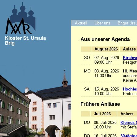
Aktuell
Über uns
Briger Urs
Aus unserer Agenda
August 2026
A
SO
02. Aug. 2026
Kirchwe
09:00 Uhr
Festgot
MO
03. Aug. 2026
Hl. Mes
11:00 Uhr
ausnah
Keine 
SA
15. Aug. 2026
Hochfe
10:00 Uhr
Profess
Frühere Anlässe
Juli 2026
A
DO
09. Juli 2026
Kleines 
16.00 Uhr
mit Stef
DO
16. Juli 2026
30-tägig