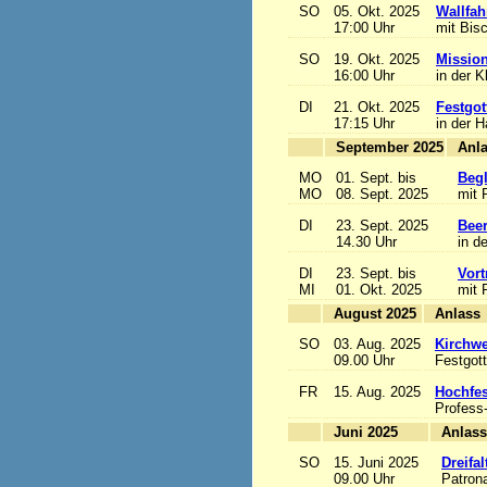
SO
05. Okt. 2025
Wallfah
17:00 Uhr
mit Bis
SO
19. Okt. 2025
Mission
16:00 Uhr
in der K
DI
21. Okt. 2025
Festgot
17:15 Uhr
in der 
September 2025
MO
01. Sept. bis
Begl
MO
08. Sept. 2025
mit 
DI
23. Sept. 2025
Beer
14.30 Uhr
in d
DI
23. Sept. bis
Vort
MI
01. Okt. 2025
mit 
August 2025
A
SO
03. Aug. 2025
Kirchwe
09.00 Uhr
Festgott
FR
15. Aug. 2025
Hochfe
Profess
Juni 2025
A
SO
15. Juni 2025
Dreifa
09.00 Uhr
Patrona