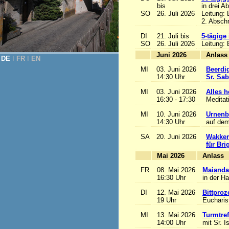
bis
in drei A
SO
26. Juli 2026
Leitung:
2. Abschn
DI
21. Juli bis
5-tägige
SO
26. Juli 2026
Leitung:
Juni 2026
A
DE
Ι
FR
Ι
EN
MI
03. Juni 2026
Beerdi
14:30 Uhr
Sr. Sa
MI
03. Juni 2026
Alles he
16:30 - 17:30
Meditat
MI
10. Juni 2026
Urnenb
14:30 Uhr
auf dem
SA
20. Juni 2026
Wakker
für Bri
Mai 2026
A
FR
08. Mai 2026
Maianda
16:30 Uhr
in der H
DI
12. Mai 2026
Bittproz
19 Uhr
Eucharist
MI
13. Mai 2026
Turmtref
14:00 Uhr
mit Sr. I