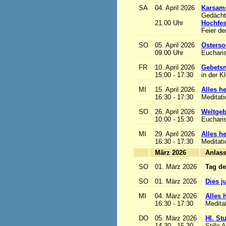
SA
04. April 2026
Karsam
Gedächtn
21.00 Uhr
Hochfes
Feier de
SO
05. April 2026
Osterso
09.00 Uhr
Eucharis
FR
10. April 2026
Gebetsn
15:00 - 17:30
in der K
MI
15. April 2026
Alles het
16:30 - 17:30
Meditat
SO
26. April 2026
Weltgeb
10:00 - 15:30
Eucharis
MI
29. April 2026
Alles het
16:30 - 17:30
Meditat
März 2026
A
SO
01. März 2026
Tag de
SO
01. März 2026
Dies j
MI
04. März 2026
Alles h
16:30 - 17:30
Medita
DO
05. März 2026
Hl. St
14.30 - 15.30
Stille 