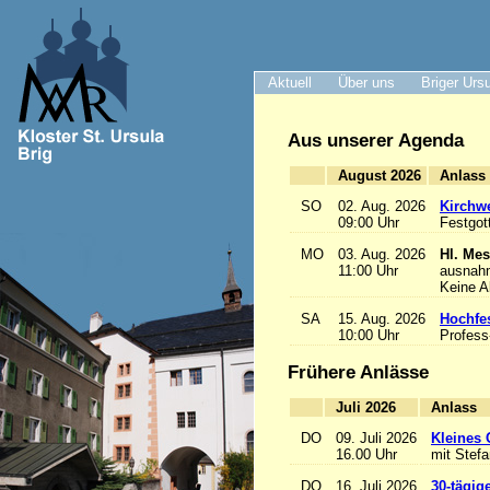
Aktuell
Über uns
Briger Urs
Aus unserer Agenda
August 2026
A
SO
02. Aug. 2026
Kirchwe
09:00 Uhr
Festgot
MO
03. Aug. 2026
Hl. Mes
11:00 Uhr
ausnah
Keine 
SA
15. Aug. 2026
Hochfe
10:00 Uhr
Profess
Frühere Anlässe
Juli 2026
A
DO
09. Juli 2026
Kleines 
16.00 Uhr
mit Stef
DO
16. Juli 2026
30-tägig