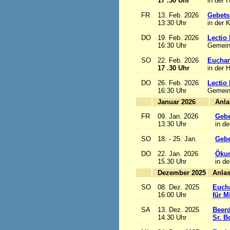
17 .30 Uhr
in der 
FR
13. Feb. 2026
Gebets
13:30 Uhr
in der 
DO
19. Feb. 2026
Lectio 
16:30 Uhr
Gemein
SO
22. Feb. 2026
Euchari
17 .30 Uhr
in der 
DO
26. Feb. 2026
Lectio 
16:30 Uhr
Gemein
Januar 2026
FR
09. Jan. 2026
Gebe
13:30 Uhr
in de
SO
18. - 25. Jan.
Gebe
DO
22. Jan. 2026
Ökum
15.30 Uhr
in de
Dezember 2025
SO
08. Dez. 2025
Eucha
16:00 Uhr
für M
SA
13. Dez. 2025
Beerd
14.30 Uhr
Sr. B