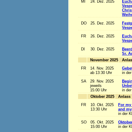
MI
24. Dez. 2025
Eucha
Vesp
Chris
Weihn
DO
25. Dez. 2025
Festg
Vesp
FR
26. Dez. 2025
Eucha
Vesp
DI
30. Dez. 2025
Beerd
Sr. 
November 2025
FR
14. Nov. 2025
Gebet
ab 13:30 Uhr
in der
SA
29. Nov. 2025
Begi
jeweils
Unbef
15:00 Uhr
in der
Oktober 2025
A
FR
10. Okt. 2025
For my 
13:30 Uhr
and my 
in der K
SO
05. Okt. 2025
Oktobe
15:00 Uhr
in der K