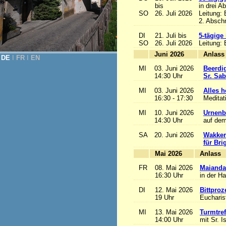
bis
in drei A
SO
26. Juli 2026
Leitung:
2. Abschn
DI
21. Juli bis
5-tägige
SO
26. Juli 2026
Leitung:
Juni 2026
A
DE
Ι
FR
Ι
EN
MI
03. Juni 2026
Beerdi
14:30 Uhr
Sr. Sa
MI
03. Juni 2026
Alles he
16:30 - 17:30
Meditat
MI
10. Juni 2026
Urnenb
14:30 Uhr
auf dem
SA
20. Juni 2026
Wakker
für Bri
Mai 2026
A
FR
08. Mai 2026
Maianda
16:30 Uhr
in der H
DI
12. Mai 2026
Bittproz
19 Uhr
Eucharist
MI
13. Mai 2026
Turmtref
14:00 Uhr
mit Sr. I