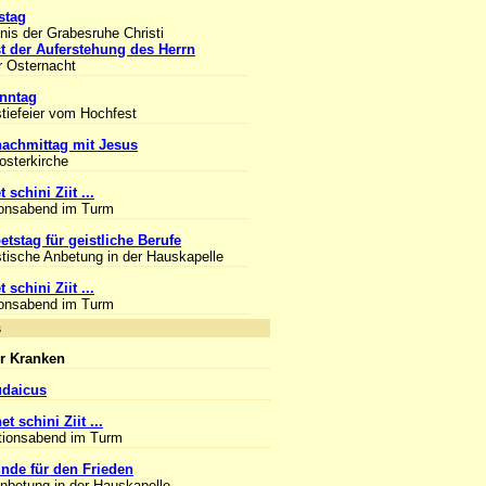
stag
is der Grabesruhe Christi
t der Auferstehung des Herrn
r Osternacht
nntag
tiefeier vom Hochfest
achmittag mit Jesus
losterkirche
 schini Ziit ...
ionsabend im Turm
etstag für geistliche Berufe
tische Anbetung in der Hauskapelle
 schini Ziit ...
ionsabend im Turm
nlass
r Kranken
udaicus
et schini Ziit ...
tionsabend im Turm
unde für den Frieden
Anbetung in der Hauskapelle