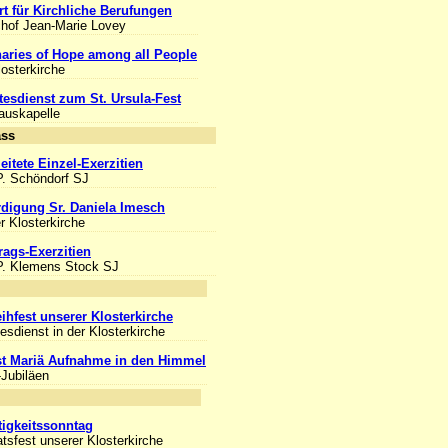
rt für Kirchliche Berufungen
chof Jean-Marie Lovey
aries of Hope among all People
losterkirche
tesdienst zum St. Ursula-Fest
Hauskapelle
Anlass
eitete Einzel-Exerzitien
P. Schöndorf SJ
digung Sr. Daniela Imesch
er Klosterkirche
rags-Exerzitien
P. Klemens Stock SJ
nlass
ihfest unserer Klosterkirche
esdienst in der Klosterkirche
st Mariä Aufnahme in den Himmel
-Jubiläen
nlass
ltigkeitssonntag
tsfest unserer Klosterkirche