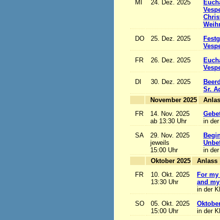
MI
24. Dez. 2025
Eucha
Vesp
Chris
Weihn
DO
25. Dez. 2025
Festg
Vesp
FR
26. Dez. 2025
Eucha
Vesp
DI
30. Dez. 2025
Beerd
Sr. 
November 2025
FR
14. Nov. 2025
Gebet
ab 13:30 Uhr
in der
SA
29. Nov. 2025
Begi
jeweils
Unbef
15:00 Uhr
in der
Oktober 2025
A
FR
10. Okt. 2025
For my 
13:30 Uhr
and my 
in der K
SO
05. Okt. 2025
Oktobe
15:00 Uhr
in der K