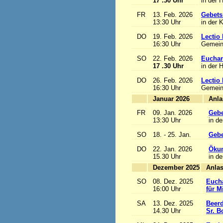
17 .30 Uhr
in der 
FR
13. Feb. 2026
Gebets
13:30 Uhr
in der 
DO
19. Feb. 2026
Lectio 
16:30 Uhr
Gemein
SO
22. Feb. 2026
Euchari
17 .30 Uhr
in der 
DO
26. Feb. 2026
Lectio 
16:30 Uhr
Gemein
Januar 2026
FR
09. Jan. 2026
Gebe
13:30 Uhr
in de
SO
18. - 25. Jan.
Gebe
DO
22. Jan. 2026
Ökum
15.30 Uhr
in de
Dezember 2025
SO
08. Dez. 2025
Eucha
16:00 Uhr
für M
SA
13. Dez. 2025
Beerd
14.30 Uhr
Sr. B