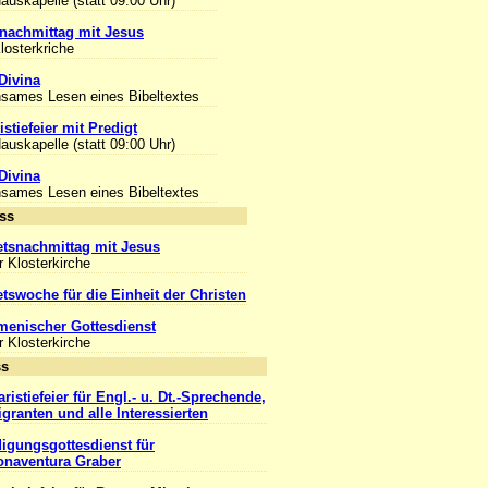
Hauskapelle (statt 09:00 Uhr)
nachmittag mit Jesus
Klosterkriche
Divina
sames Lesen eines Bibeltextes
stiefeier mit Predigt
Hauskapelle (statt 09:00 Uhr)
Divina
sames Lesen eines Bibeltextes
Anlass
tsnachmittag mit Jesus
r Klosterkirche
tswoche für die Einheit der Christen
enischer Gottesdienst
r Klosterkirche
Anlass
ristiefeier für Engl.- u. Dt.-Sprechende,
igranten und alle Interessierten
igungsgottesdienst für
onaventura Graber