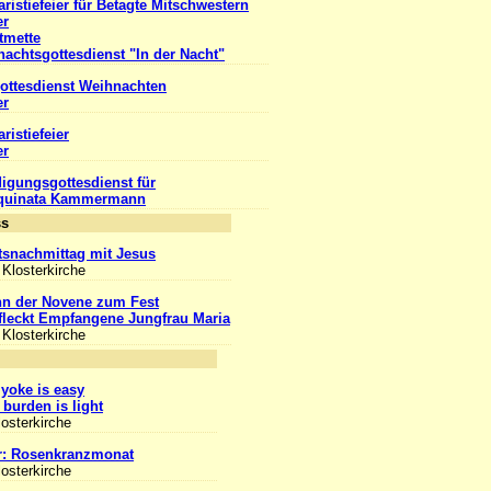
ristiefeier für Betagte Mitschwestern
er
tmette
achtsgottesdienst "In der Nacht"
ottesdienst Weihnachten
er
ristiefeier
er
igungsgottesdienst für
Aquinata Kammermann
Anlass
snachmittag mit Jesus
 Klosterkirche
nn der Novene zum Fest
leckt Empfangene Jungfrau Maria
 Klosterkirche
nlass
yoke is easy
burden is light
losterkirche
r: Rosenkranzmonat
losterkirche