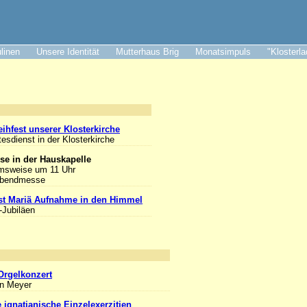
ulinen
Unsere Identität
Mutterhaus Brig
Monatsimpuls
"Klosterl
nlass
ihfest unserer Klosterkirche
tesdienst in der Klosterkirche
se in der Hauskapelle
msweise um 11 Uhr
Abendmesse
st Mariä Aufnahme in den Himmel
-Jubiläen
nlass
Orgelkonzert
an Meyer
e ignatianische Einzelexerzitien