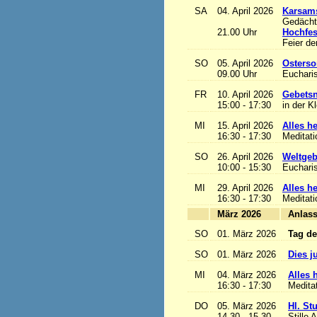
SA
04. April 2026
Karsam
Gedächtn
21.00 Uhr
Hochfes
Feier de
SO
05. April 2026
Osterso
09.00 Uhr
Eucharis
FR
10. April 2026
Gebetsn
15:00 - 17:30
in der K
MI
15. April 2026
Alles het
16:30 - 17:30
Meditat
SO
26. April 2026
Weltgeb
10:00 - 15:30
Eucharis
MI
29. April 2026
Alles het
16:30 - 17:30
Meditat
März 2026
A
SO
01. März 2026
Tag de
SO
01. März 2026
Dies j
MI
04. März 2026
Alles h
16:30 - 17:30
Medita
DO
05. März 2026
Hl. St
14.30 - 15.30
Stille 