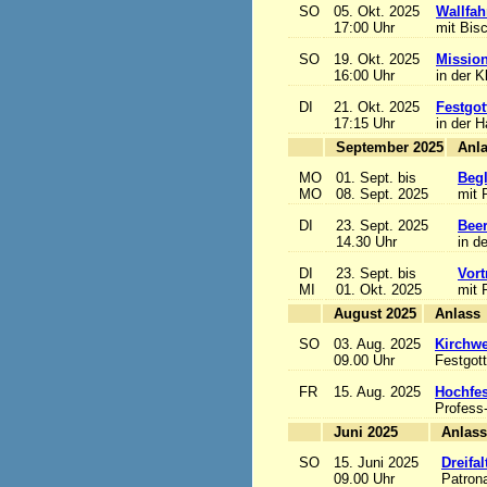
SO
05. Okt. 2025
Wallfah
17:00 Uhr
mit Bis
SO
19. Okt. 2025
Mission
16:00 Uhr
in der K
DI
21. Okt. 2025
Festgot
17:15 Uhr
in der 
September 2025
MO
01. Sept. bis
Begl
MO
08. Sept. 2025
mit 
DI
23. Sept. 2025
Beer
14.30 Uhr
in d
DI
23. Sept. bis
Vort
MI
01. Okt. 2025
mit 
August 2025
A
SO
03. Aug. 2025
Kirchwe
09.00 Uhr
Festgott
FR
15. Aug. 2025
Hochfe
Profess
Juni 2025
A
SO
15. Juni 2025
Dreifa
09.00 Uhr
Patrona