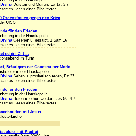
 Divina
Dürsten und Murren, Ex 17, 3-7
sames Lesen eines Bibeltextes
0 Ordensfrauen gegen den Krieg
 der UISG
unde für den Frieden
Anbetung in der Hauskapelle
 Divina
Gesehen u. gesalbt, 1 Sam 16
sames Lesen eines Bibeltextes
et schini Ziit ...
tionsabend im Turm
sef, Bräutigam der Gottesmutter Maria
stiefeier in der Hauskapelle
 Divina
Sehen u. prophetisch reden, Ez 37
sames Lesen eines Bibeltextes
unde für den Frieden
Anbetung in der Hauskapelle
 Divina
Hören u. erhört werden, Jes 50, 4-7
sames Lesen eines Bibeltextes
nachmittag mit Jesus
Klosterkirche
nlass
stiefeier mit Predigt