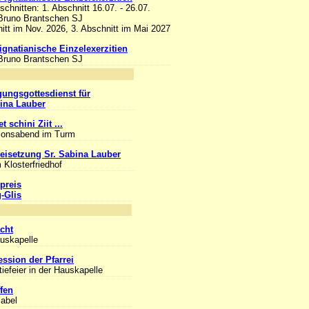
bschnitten: 1. Abschnitt 16.07. - 26.07.
 Bruno Brantschen SJ
itt im Nov. 2026, 3. Abschnitt im Mai 2027
 ignatianische Einzelexerzitien
 Bruno Brantschen SJ
nlass
gungsgottesdienst für
bina Lauber
t schini Ziit ...
ionsabend im Turm
eisetzung Sr. Sabina Lauber
 Klosterfriedhof
preis
g-Glis
nlass
cht
auskapelle
ession der Pfarrei
iefeier in der Hauskapelle
fen
sabel