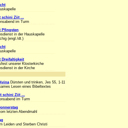
cht
auskapelle
 schini Ziit ...
onsabend im Turm
 Pfingsten
esdienst in der Hauskapelle
hig (engl./dt.)
cht
auskapelle
 Dreifaltigkeit
sfest unserer Klosterkirche
esdienst in der Kirche
nlass
Divina
Dürsten und trinken, Jes 55, 1-11
ames Lesen eines Bibeltextes
 schini Ziit ...
ionsabend im Turm
onnerstag
om letzten Abendmahl
ag
m Leiden und Sterben Christi