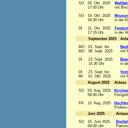
SO
05. Okt. 2025
Wallfah
17:00 Uhr
mit Bis
SO
19. Okt. 2025
Mission
16:00 Uhr
in der K
DI
21. Okt. 2025
Festgot
17:15 Uhr
in der 
September 2025
MO
01. Sept. bis
Begl
MO
08. Sept. 2025
mit 
DI
23. Sept. 2025
Beer
14.30 Uhr
in d
DI
23. Sept. bis
Vort
MI
01. Okt. 2025
mit 
August 2025
A
SO
03. Aug. 2025
Kirchwe
09.00 Uhr
Festgott
FR
15. Aug. 2025
Hochfe
Profess
Juni 2025
A
SO
15. Juni 2025
Dreifa
09.00 Uhr
Patrona