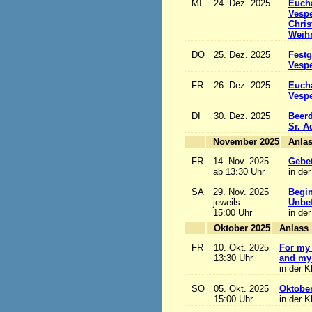
MI
24. Dez. 2025
Eucha
Vesp
Chris
Weihn
DO
25. Dez. 2025
Festg
Vesp
FR
26. Dez. 2025
Eucha
Vesp
DI
30. Dez. 2025
Beerd
Sr. 
November 2025
FR
14. Nov. 2025
Gebet
ab 13:30 Uhr
in der
SA
29. Nov. 2025
Begi
jeweils
Unbef
15:00 Uhr
in der
Oktober 2025
A
FR
10. Okt. 2025
For my 
13:30 Uhr
and my 
in der K
SO
05. Okt. 2025
Oktobe
15:00 Uhr
in der K