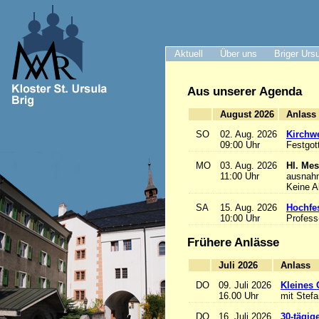
Aktuell
Über uns
Briger Urs
Aus unserer Agenda
August 2026
A
SO
02. Aug. 2026
Kirchwe
09:00 Uhr
Festgot
MO
03. Aug. 2026
Hl. Mes
11:00 Uhr
ausnah
Keine 
SA
15. Aug. 2026
Hochfe
10:00 Uhr
Profess
Frühere Anlässe
Juli 2026
A
DO
09. Juli 2026
Kleines 
16.00 Uhr
mit Stef
DO
16. Juli 2026
30-tägig