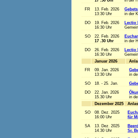
17 .30 Uhr
in der 
FR
13. Feb. 2026
Gebets
13:30 Uhr
in der 
DO
19. Feb. 2026
Lectio 
16:30 Uhr
Gemein
SO
22. Feb. 2026
Euchari
17 .30 Uhr
in der 
DO
26. Feb. 2026
Lectio 
16:30 Uhr
Gemein
Januar 2026
FR
09. Jan. 2026
Gebe
13:30 Uhr
in de
SO
18. - 25. Jan.
Gebe
DO
22. Jan. 2026
Ökum
15.30 Uhr
in de
Dezember 2025
SO
08. Dez. 2025
Eucha
16:00 Uhr
für M
SA
13. Dez. 2025
Beerd
14.30 Uhr
Sr. B