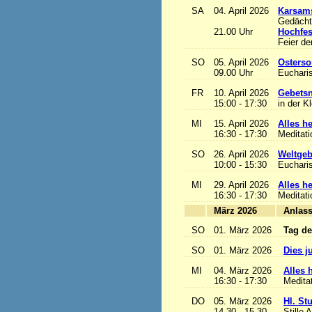
SA
04. April 2026
Karsam
Gedächtn
21.00 Uhr
Hochfes
Feier de
SO
05. April 2026
Osterso
09.00 Uhr
Eucharis
FR
10. April 2026
Gebetsn
15:00 - 17:30
in der K
MI
15. April 2026
Alles het
16:30 - 17:30
Meditat
SO
26. April 2026
Weltgeb
10:00 - 15:30
Eucharis
MI
29. April 2026
Alles het
16:30 - 17:30
Meditat
März 2026
A
SO
01. März 2026
Tag de
SO
01. März 2026
Dies j
MI
04. März 2026
Alles h
16:30 - 17:30
Medita
DO
05. März 2026
Hl. St
14.30 - 15.30
Stille 