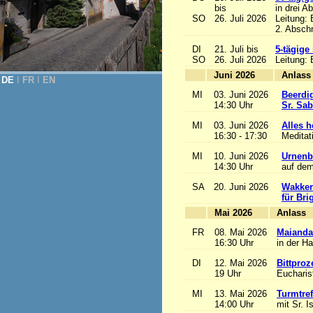
bis
in drei A
SO
26. Juli 2026
Leitung:
2. Abschn
DI
21. Juli bis
5-tägige
SO
26. Juli 2026
Leitung:
Juni 2026
A
DE
Ι
FR
Ι
EN
MI
03. Juni 2026
Beerdi
14:30 Uhr
Sr. Sa
MI
03. Juni 2026
Alles he
16:30 - 17:30
Meditat
MI
10. Juni 2026
Urnenb
14:30 Uhr
auf dem
SA
20. Juni 2026
Wakker
für Bri
Mai 2026
A
FR
08. Mai 2026
Maianda
16:30 Uhr
in der H
DI
12. Mai 2026
Bittproz
19 Uhr
Eucharist
MI
13. Mai 2026
Turmtref
14:00 Uhr
mit Sr. I