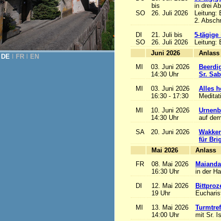
bis
in drei A
SO
26. Juli 2026
Leitung:
2. Abschn
DI
21. Juli bis
5-tägige
SO
26. Juli 2026
Leitung:
Juni 2026
A
DE
Ι
FR
Ι
EN
MI
03. Juni 2026
Beerdi
14:30 Uhr
Sr. Sa
MI
03. Juni 2026
Alles he
16:30 - 17:30
Meditat
MI
10. Juni 2026
Urnenb
14:30 Uhr
auf dem
SA
20. Juni 2026
Wakker
für Bri
Mai 2026
A
FR
08. Mai 2026
Maianda
16:30 Uhr
in der H
DI
12. Mai 2026
Bittproz
19 Uhr
Eucharist
MI
13. Mai 2026
Turmtref
14:00 Uhr
mit Sr. I