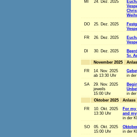
MI
24. Dez. 2025
Eucha
Vesp
Chris
Weihn
DO
25. Dez. 2025
Festg
Vesp
FR
26. Dez. 2025
Eucha
Vesp
DI
30. Dez. 2025
Beerd
Sr. 
November 2025
FR
14. Nov. 2025
Gebet
ab 13:30 Uhr
in der
SA
29. Nov. 2025
Begi
jeweils
Unbef
15:00 Uhr
in der
Oktober 2025
A
FR
10. Okt. 2025
For my 
13:30 Uhr
and my 
in der K
SO
05. Okt. 2025
Oktobe
15:00 Uhr
in der K