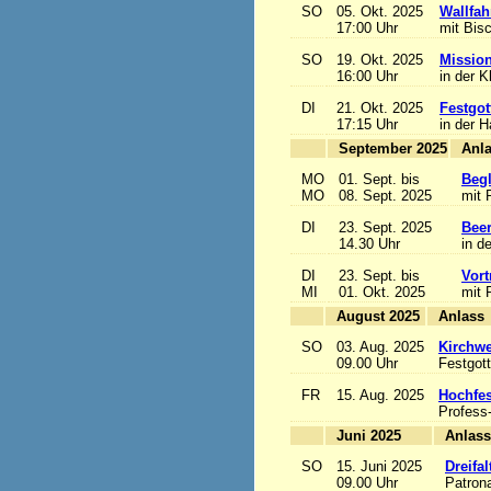
SO
05. Okt. 2025
Wallfah
17:00 Uhr
mit Bis
SO
19. Okt. 2025
Mission
16:00 Uhr
in der K
DI
21. Okt. 2025
Festgot
17:15 Uhr
in der 
September 2025
MO
01. Sept. bis
Begl
MO
08. Sept. 2025
mit 
DI
23. Sept. 2025
Beer
14.30 Uhr
in d
DI
23. Sept. bis
Vort
MI
01. Okt. 2025
mit 
August 2025
A
SO
03. Aug. 2025
Kirchwe
09.00 Uhr
Festgott
FR
15. Aug. 2025
Hochfe
Profess
Juni 2025
A
SO
15. Juni 2025
Dreifa
09.00 Uhr
Patrona