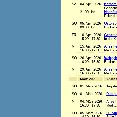
SA
04. April 2026
Karsam
Gedächtn
21.00 Uhr
Hochfes
Feier de
SO
05. April 2026
Osterso
09.00 Uhr
Eucharis
FR
10. April 2026
Gebetsn
15:00 - 17:30
in der K
MI
15. April 2026
Alles het
16:30 - 17:30
Meditat
SO
26. April 2026
Weltgeb
10:00 - 15:30
Eucharis
MI
29. April 2026
Alles het
16:30 - 17:30
Meditat
März 2026
A
SO
01. März 2026
Tag de
SO
01. März 2026
Dies j
MI
04. März 2026
Alles h
16:30 - 17:30
Medita
DO
05. März 2026
Hl. St
14.30 - 15.30
Stille 