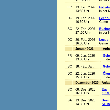
17 .30 Uhr
in der 
FR
13. Feb. 2026
Gebets
13:30 Uhr
in der 
DO
19. Feb. 2026
Lectio 
16:30 Uhr
Gemein
SO
22. Feb. 2026
Euchari
17 .30 Uhr
in der 
DO
26. Feb. 2026
Lectio 
16:30 Uhr
Gemein
Januar 2026
FR
09. Jan. 2026
Gebe
13:30 Uhr
in de
SO
18. - 25. Jan.
Gebe
DO
22. Jan. 2026
Ökum
15.30 Uhr
in de
Dezember 2025
SO
08. Dez. 2025
Eucha
16:00 Uhr
für M
SA
13. Dez. 2025
Beerd
14.30 Uhr
Sr. B