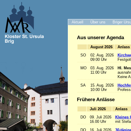
Aktuell
Über uns
Briger Urs
Aus unserer Agenda
August 2026
A
SO
02. Aug. 2026
Kirchwe
09:00 Uhr
Festgot
MO
03. Aug. 2026
Hl. Mes
11:00 Uhr
ausnah
Keine 
SA
15. Aug. 2026
Hochfe
10:00 Uhr
Profess
Frühere Anlässe
Juli 2026
A
DO
09. Juli 2026
Kleines 
16.00 Uhr
mit Stef
DO
16. Juli 2026
30-tägig