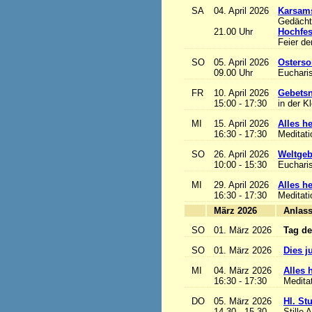
SA
04. April 2026
Karsam
Gedächtn
21.00 Uhr
Hochfes
Feier de
SO
05. April 2026
Osterso
09.00 Uhr
Eucharis
FR
10. April 2026
Gebetsn
15:00 - 17:30
in der K
MI
15. April 2026
Alles het
16:30 - 17:30
Meditat
SO
26. April 2026
Weltgeb
10:00 - 15:30
Eucharis
MI
29. April 2026
Alles het
16:30 - 17:30
Meditat
März 2026
A
SO
01. März 2026
Tag de
SO
01. März 2026
Dies j
MI
04. März 2026
Alles h
16:30 - 17:30
Medita
DO
05. März 2026
Hl. St
14.30 - 15.30
Stille 