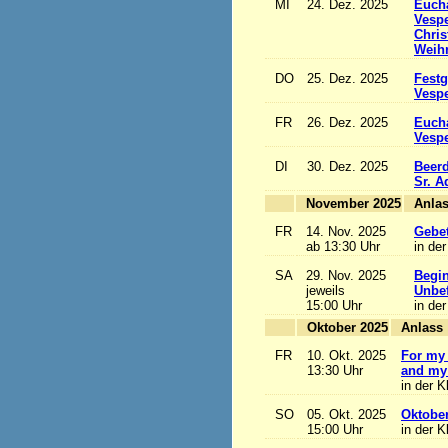
MI
24. Dez. 2025
Eucha
Vesp
Chris
Weihn
DO
25. Dez. 2025
Festg
Vesp
FR
26. Dez. 2025
Eucha
Vesp
DI
30. Dez. 2025
Beerd
Sr. 
November 2025
FR
14. Nov. 2025
Gebet
ab 13:30 Uhr
in der
SA
29. Nov. 2025
Begi
jeweils
Unbef
15:00 Uhr
in der
Oktober 2025
A
FR
10. Okt. 2025
For my 
13:30 Uhr
and my 
in der K
SO
05. Okt. 2025
Oktobe
15:00 Uhr
in der K