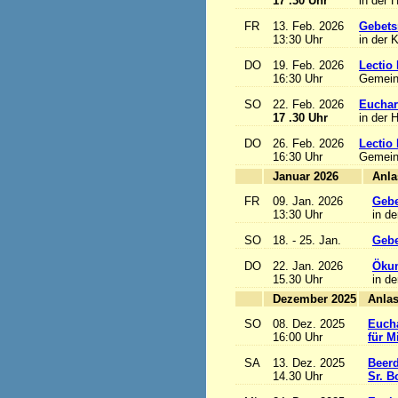
17 .30 Uhr
in der 
FR
13. Feb. 2026
Gebets
13:30 Uhr
in der 
DO
19. Feb. 2026
Lectio 
16:30 Uhr
Gemein
SO
22. Feb. 2026
Euchari
17 .30 Uhr
in der 
DO
26. Feb. 2026
Lectio 
16:30 Uhr
Gemein
Januar 2026
FR
09. Jan. 2026
Gebe
13:30 Uhr
in de
SO
18. - 25. Jan.
Gebe
DO
22. Jan. 2026
Ökum
15.30 Uhr
in de
Dezember 2025
SO
08. Dez. 2025
Eucha
16:00 Uhr
für M
SA
13. Dez. 2025
Beerd
14.30 Uhr
Sr. B