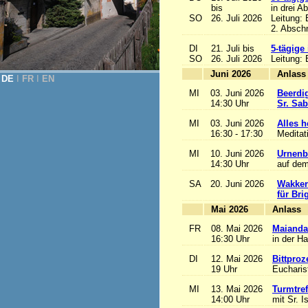
bis
in drei A
SO
26. Juli 2026
Leitung:
2. Abschn
DI
21. Juli bis
5-tägige
SO
26. Juli 2026
Leitung:
Juni 2026
A
DE
Ι
FR
Ι
EN
MI
03. Juni 2026
Beerdi
14:30 Uhr
Sr. Sa
MI
03. Juni 2026
Alles he
16:30 - 17:30
Meditat
MI
10. Juni 2026
Urnenb
14:30 Uhr
auf dem
SA
20. Juni 2026
Wakker
für Bri
Mai 2026
A
FR
08. Mai 2026
Maianda
16:30 Uhr
in der H
DI
12. Mai 2026
Bittproz
19 Uhr
Eucharist
MI
13. Mai 2026
Turmtref
14:00 Uhr
mit Sr. I