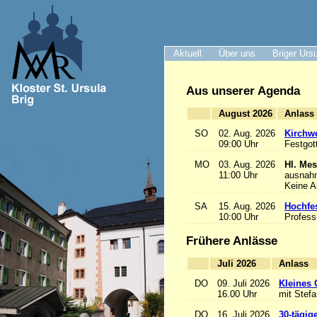
Aktuell
Über uns
Briger Urs
Aus unserer Agenda
August 2026
A
SO
02. Aug. 2026
Kirchwe
09:00 Uhr
Festgot
MO
03. Aug. 2026
Hl. Mes
11:00 Uhr
ausnah
Keine 
SA
15. Aug. 2026
Hochfe
10:00 Uhr
Profess
Frühere Anlässe
Juli 2026
A
DO
09. Juli 2026
Kleines 
16.00 Uhr
mit Stef
DO
16. Juli 2026
30-tägig