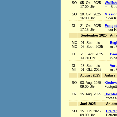
SO
05. Okt. 2025
Wallfah
17:00 Uhr
mit Bis
SO
19. Okt. 2025
Mission
16:00 Uhr
in der K
DI
21. Okt. 2025
Festgot
17:15 Uhr
in der 
September 2025
MO
01. Sept. bis
Begl
MO
08. Sept. 2025
mit 
DI
23. Sept. 2025
Beer
14.30 Uhr
in d
DI
23. Sept. bis
Vort
MI
01. Okt. 2025
mit 
August 2025
A
SO
03. Aug. 2025
Kirchwe
09.00 Uhr
Festgott
FR
15. Aug. 2025
Hochfe
Profess
Juni 2025
A
SO
15. Juni 2025
Dreifa
09.00 Uhr
Patrona