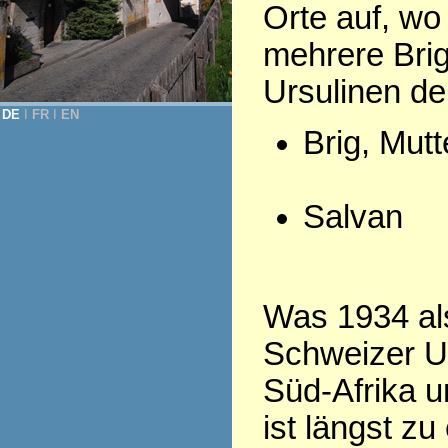
Orte auf, wo
mehrere Bri
Ursulinen d
DE
Ι
FR
Ι
EN
Brig, Mut
Salvan
Was 1934 als
Schweizer Ur
Süd-Afrika u
ist längst z