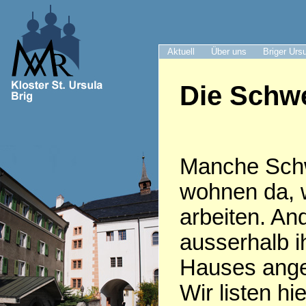
Aktuell
Über uns
Briger Urs
Die Schwe
Manche Sch
wohnen da, 
arbeiten. An
ausserhalb i
Hauses anges
Wir listen hie