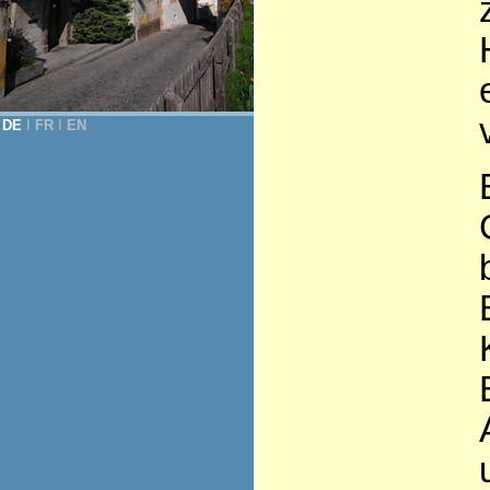
DE
Ι
FR
Ι
EN