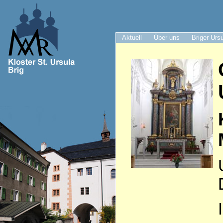
Aktuell
Über uns
Briger Urs