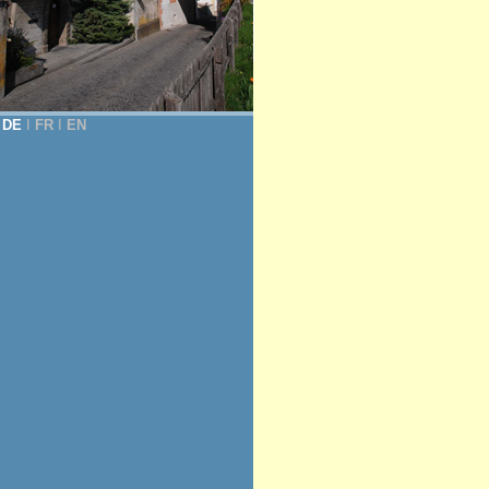
DE
Ι
FR
Ι
EN