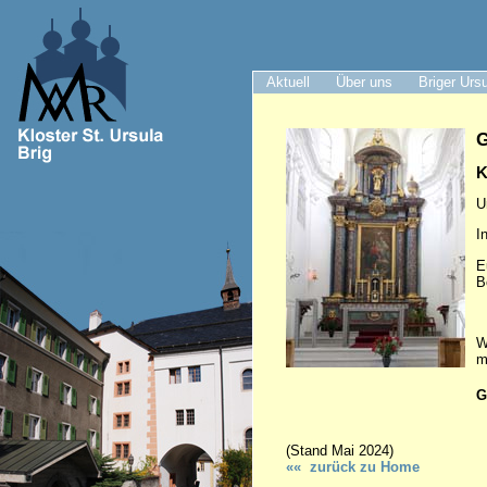
Aktuell
Über uns
Briger Urs
G
K
U
I
E
B
W
m
G
(Stand Mai 2024)
«« zurück zu Hom
e