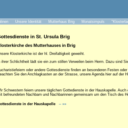
ulinen
Unsere Identität
Mutterhaus Brig
Monatsimpuls
"Klosterl
ottesdienste in St. Ursula Brig
losterkirche des Mutterhauses in Brig
nsere Klosterkirche ist der hl. Dreifaltigkeit geweiht.
n ihrer Schlichtheit lädt sie ein zum stillen Verweilen beim Herrn. Dazu sind 
ucharistiefeiern oder andere Gottesdienste finden an besonderen Festen oder 
eachten Sie den Anchlagkasten an der Strasse, unsere Agenda hier auf der 
ir Schwestern feiern unsere täglichen Gottedienste in der Hauskapelle. Auch 
it befreundeten Nachbarn und Nachbarinnen gemeinsam um den Tisch des Her
ottesdienste in der Hauskapelle
-- »»