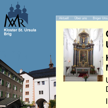
Aktuell
Über uns
Briger Urs