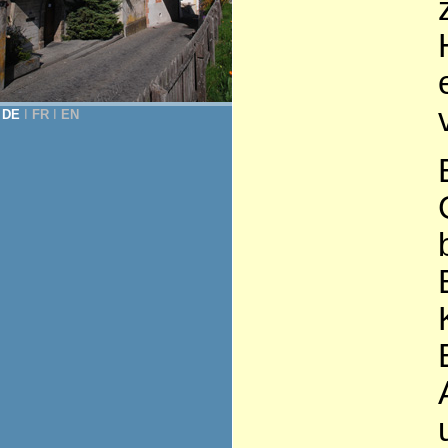
DE
Ι
FR
Ι
EN