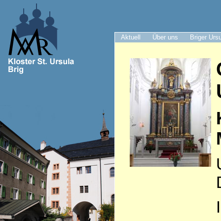
Aktuell
Über uns
Briger Urs