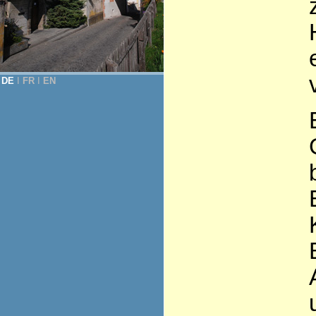
DE
Ι
FR
Ι
EN