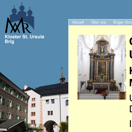
Aktuell
Über uns
Briger Urs