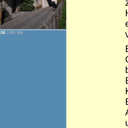
DE
Ι
FR
Ι
EN