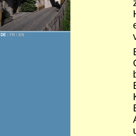
DE
Ι
FR
Ι
EN