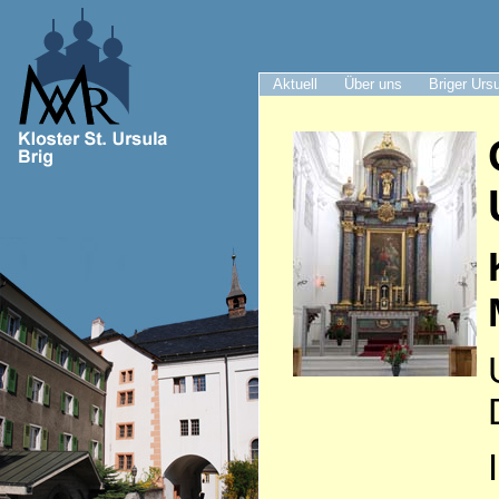
Aktuell
Über uns
Briger Urs