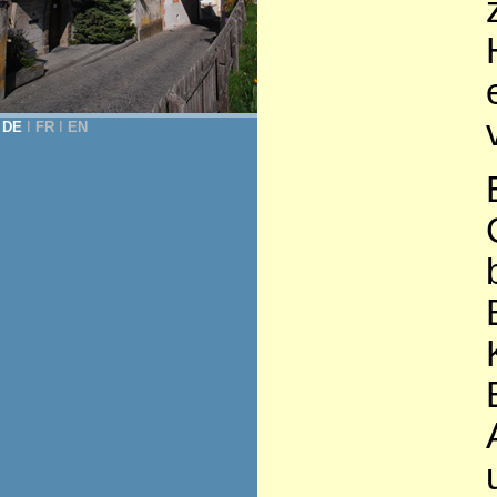
DE
Ι
FR
Ι
EN