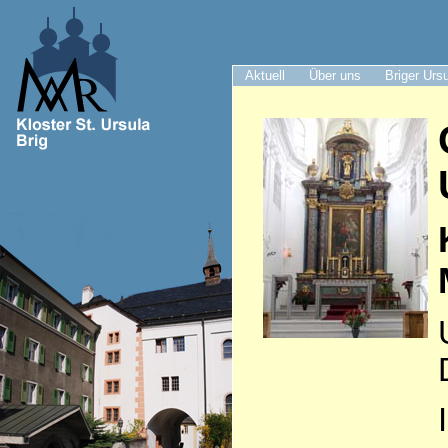
Aktuell
Über uns
Briger Urs